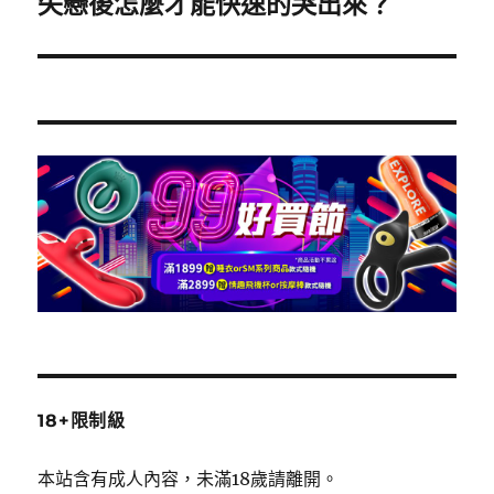
失戀後怎麼才能快速的哭出來？
下
一
篇
文
章:
18+限制級
本站含有成人內容，未滿18歲請離開。