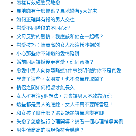
怎樣有效經營異地戀
異地戀有什麼優點？異地戀有5大好處
如何正確與有錢的男人交往
戀愛不同階段的不同心理
父母反對的愛情，我應該和他在一起嗎？
戀愛技巧：情商高的女人都這樣吵架的!
小心那些你不知道的愛情陷阱
婚前同居讓婚後更有愛，你同意嗎？
戀愛中男人向你隱瞞這3件事說明他對你不是真愛
學會了這些，女朋友再也不會無理取鬧了
情侶之間如何相處才能長久
女人擁有這5個想法，只會讓男人不敢靠近你
這些都是男人的底線，女人千萬不要踩雷區！
和女孩子聊什麼？選對話題讓無聊變有聊
失戀了怎麼進行心理開導？請看一個心理輔導案例
男生情商高的表現你符合幾條？