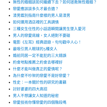
無性的婚姻該如何繼續下去？如何拯救無性婚姻？
戀愛應該談多久才最合適？
渣男鑑別指南什麼樣的男人是渣男
如何運用酒店裡的工具調情
三種女生任性的小話語瞬間讓男生墜入愛河
男人的戀愛底線，女人絕對不要碰
電影《左耳》經典語錄，句句戳中人心！
最吸引男人眼球的5種女人
婚前同居一定不能犯的三大錯誤
約會地點推薦之約會去哪裡好
什麼才能叫做真正的愛情呢？
為什麼不吵架的戀愛不是好戀愛？
性史：一本關於性的研究的書籍
討好婆婆的四大高招
男人不想讓女人知道的秘密
戀愛技術你懂戀愛的四個階段嗎