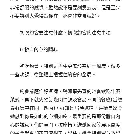
非常舒服的感覺，雖然說不是要刻意去裝，但是至少
不要讓別人覺得跟你在一起會非常累就好。
初次約會要注意什麼？初次約會的注意事項
6.發自內心的關心
初次約會，特別是男生更應該有紳士風度，做多
一些功課，從整體上把握住約會的全局。
約會前應作好準備，譬如事先查詢她喜歡吃什麼
菜式，再不就先預訂幾間情調及食品不同的餐廳(當然
最好集中在同一區內)，好讓她屆時選擇，這樣自然令
她感到你是如此的心細如塵，最重要的是那份發自內
心的誠意，你開車門，拉座椅，送她回家等展示風度
的機會就更加不容忽視了，記住，她會特別留意及記