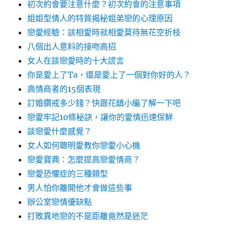
初次約會要注意什麼？初次約會的注意事項
姐姐型情人的特質揭秘姐弟戀的心理原因
戀愛經驗：該相愛時就相愛莫待無花空折枝
八個出人意料的接吻高招
女人在談戀愛時的十大謊言
你是愛上了Ta，還是愛上了一個對你好的人？
高情商者的15個表現
訂婚鑽戒多少錢？快跟花鎮小編了解一下吧
戀愛牢記10條秘訣，讓你的愛情迅速保鮮
談戀愛什麼感覺？
女人如何聰明愛教你戀愛小心機
戀愛寶典：怎麼提高戀愛情商？
戀愛恐懼症的三種類型
男人怕你離開他才會做這些事
辦公室戀情優缺點
打敗異地戀的不是距離竟然是迷茫