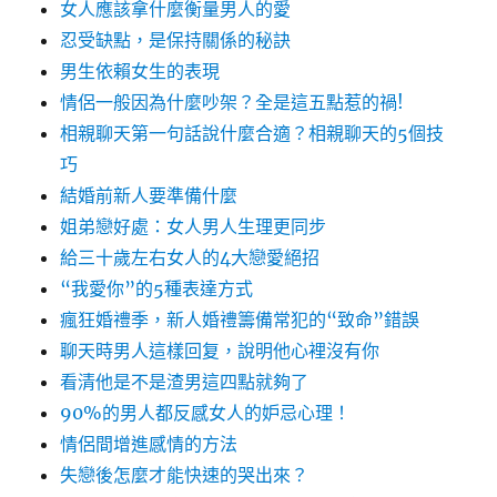
女人應該拿什麼衡量男人的愛
忍受缺點，是保持關係的秘訣
男生依賴女生的表現
情侶一般因為什麼吵架？全是這五點惹的禍!
相親聊天第一句話說什麼合適？相親聊天的5個技
巧
結婚前新人要準備什麼
姐弟戀好處：女人男人生理更同步
給三十歲左右女人的4大戀愛絕招
“我愛你”的5種表達方式
瘋狂婚禮季，新人婚禮籌備常犯的“致命”錯誤
聊天時男人這樣回复，說明他心裡沒有你
看清他是不是渣男這四點就夠了
90%的男人都反感女人的妒忌心理！
情侶間增進感情的方法
失戀後怎麼才能快速的哭出來？