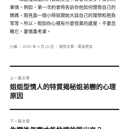
事情。例如，第一次約會時告訴你他如何憎恨自己的
媽媽，剛見面一個小時就開始大談自己的理想和抱負
等等。所以，假如你心裡有什麼怪異的感覺，不要忽
略它，要慎重考慮。
作
發
分
小編
2020 年 4 月 22 日
兩性文章
、
單身男女
者
佈
類
日
期:
文
上一篇文章
章
姐姐型情人的特質揭秘姐弟戀的心理
上
一
原因
導
篇
覽
文
章:
下一篇文章