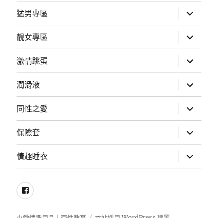
子
選
展
猛男專區
單
開
子
選
展
靚女專區
單
開
子
選
展
激情跳蛋
單
開
子
選
展
潤滑液
單
開
子
選
展
同性之愛
單
開
子
選
展
保險套
單
開
子
選
展
情趣睡衣
單
開
子
選
單
Facebook
小愛情趣用品｜兩性教育
本站採用 WordPress 建置