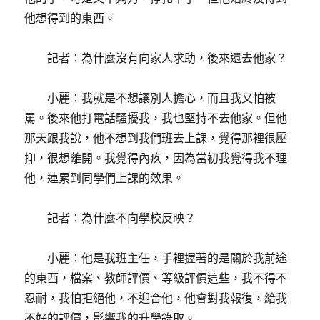
他想得到的東西。
記者：為什麼沒有向家人求助，後來還去他家？
小麗：我就是不想讓別人擔心，而且我又怕被
罵。後來他打電話騷擾我，我也堅持不去他家。但他
那天跟我說，他不想到我們班去上課，覺得那裡很壓
抑，很想離開。我覺得內疚，因為當初我覺得我不理
他，連累到同學們上課的效果。
記者：為什麼不向學校反映？
小麗：他是我班主任，手裡握著的是關於我前途
的東西，檔案、教師評價、等級評價這些，我不得不
忍耐，我怕拒絕他，不迎合他，他會對我報復，給我
不好的評價，影響我的升學錄取。