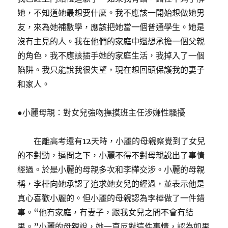
她，不知道她最想要什麼。我不應該一開始想做她男
友，來為她補數學，應該把她當一個普通學生。她是
沒有主見的人。我在他們的家庭中還想承擔一個父親
的角色，我不應該插手她的家庭生活，我掉入了一個
陷阱。我只能說我很失望，現在想回頭保護我的妻子
和家人。
●小麗母親：對女兒強吻撫摸班主任涉嫌性騷擾
在離高考還有12天時，小麗的母親察覺到了女兒
的不對勁，逼問之下，小麗不得不對母親說出了事情
經過。於是小麗的母親多次和李樺交涉。小麗的母親
稱，李樺向她承認了追求她女兒的經過，並表示他是
真心喜歡小麗的。但小麗的母親認為李樺做了一件錯
事。“他有家庭，有妻子，跟我女兒之間不會有結
果。”小麗的母親說，她一直反對這件事情，認為如果