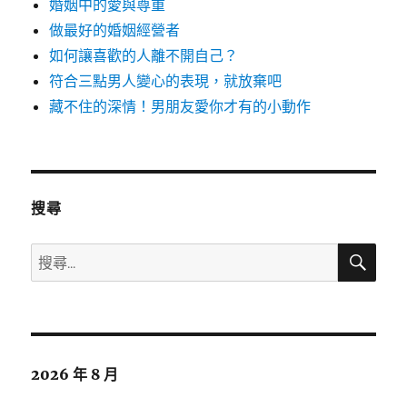
婚姻中的愛與尊重
做最好的婚姻經營者
如何讓喜歡的人離不開自己？
符合三點男人變心的表現，就放棄吧
藏不住的深情！男朋友愛你才有的小動作
搜尋
搜
搜
尋
尋
關
鍵
字:
2026 年 8 月