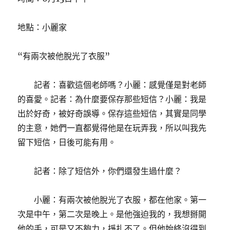
地點：小麗家
“有兩次被他脫光了衣服”
記者：喜歡這個老師嗎？小麗：感覺僅是對老師
的喜愛。記者：為什麼要保存那些短信？小麗：我是
出於好奇，被好奇誤導。保存這些短信，其實是同學
的主意，她們一直都覺得他是在玩弄我，所以叫我先
留下短信，日後可能有用。
記者：除了短信外，你們還發生過什麼？
小麗：有兩次被他脫光了衣服，都在他家。第一
次是中午，第二次是晚上。是他強迫我的，我想掰開
他的手，可是又不夠力，掙扎不了。但他始終沒得到