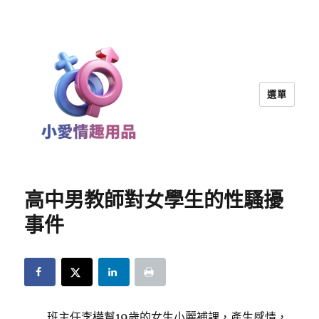
選單
小愛情趣用品｜兩性教育
高中男教師對女學生的性騷擾
事件
班主任李樺幫19歲的女生小麗補課，產生感情，