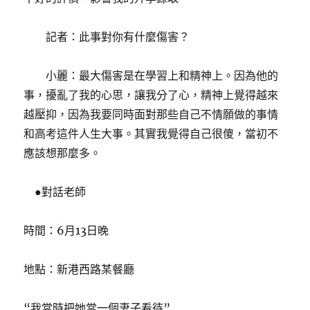
記者：此事對你有什麼傷害？
小麗：最大傷害是在學習上和精神上。因為他的
事，擾亂了我的心思，讓我分了心，精神上覺得越來
越壓抑，因為我要同時面對那些自己不情願做的事情
和高考這件人生大事。其實我覺得自己很傻，當初不
應該想那麼多。
●對話老師
時間：6月13日晚
地點：新港西路某餐廳
“我當時把她當一個妻子看待”