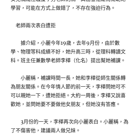
學習，可能在方式上做錯了，不存在強迫行為。
老師兩次表白遭拒
據介紹，小麗今年19歲，去年9月份，由於數
學、物理等科成績不好，她升高三時，從理科轉讀文
科。班主任兼數學老師李樺（化名）提出幫她補課。
小麗稱，補課時間一長，她和李樺從師生關係轉
為朋友關係。在今年情人節的前一天，李樺問她可不
可以親她一下，遭她拒絕。大約一周後，李樺又說喜
歡她，並問她要不要做他女朋友，但她沒有答應。
3月份的一天，李樺再次向小麗表白。小麗稱，為
了不傷害他，建議兩人做兄妹。