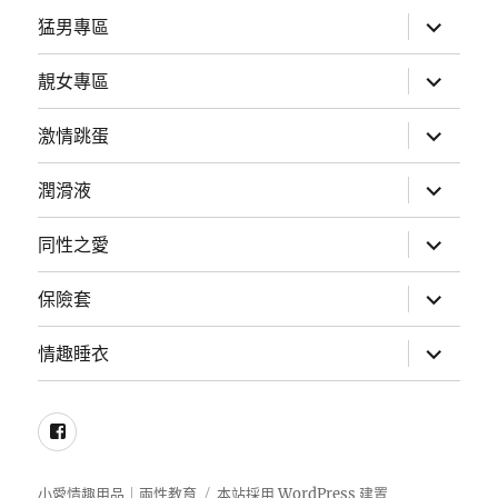
子
選
展
猛男專區
單
開
子
選
展
靚女專區
單
開
子
選
展
激情跳蛋
單
開
子
選
展
潤滑液
單
開
子
選
展
同性之愛
單
開
子
選
展
保險套
單
開
子
選
展
情趣睡衣
單
開
子
選
單
Facebook
小愛情趣用品｜兩性教育
本站採用 WordPress 建置