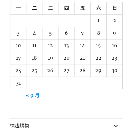
一
二
三
四
五
六
日
1
2
3
4
5
6
7
8
9
10
11
12
13
14
15
16
17
18
19
20
21
22
23
24
25
26
27
28
29
30
31
« 9 月
展
情趣購物
開