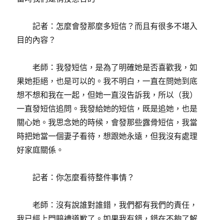
記者：怎麼會發那麼多短信？而且有很多不堪入
目的內容？
老師：我發短信，是為了明確她是否喜歡我，如
果她拒絕，也是可以的。我不明白，一直在問她到底
想不想和我在一起，但她一直沒告訴我，所以（我）
一直發短信追問。我發給她的短信，既是追她，也是
關心她。我思念她的時候，會發那些露骨短信，我當
時把她當一個妻子看待，想跟她永遠，但我沒有處理
好家庭關係。
記者：你怎麼看待整件事情？
老師：沒有說誰對誰錯，我們都有我們的責任，
我已經上門賠禮道歉了。如果我有錯，錯在不夠了解