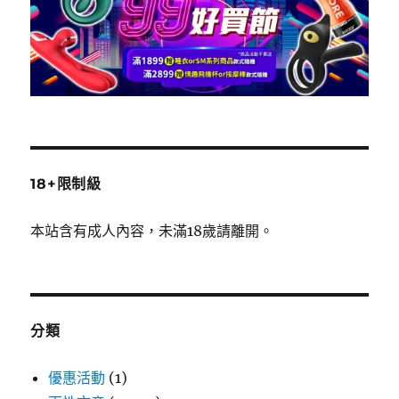
18+限制級
本站含有成人內容，未滿18歲請離開。
分類
優惠活動
(1)