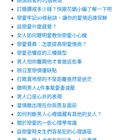
高情商者的15個表現
訂婚鑽戒多少錢？快跟花鎮小編了解一下吧
戀愛牢記10條秘訣，讓你的愛情迅速保鮮
談戀愛什麼感覺？
女人如何聰明愛教你戀愛小心機
戀愛寶典：怎麼提高戀愛情商？
戀愛恐懼症的三種類型
男人怕你離開他才會做這些事
辦公室戀情優缺點
打敗異地戀的不是距離竟然是迷茫
聰明男人4件事幫愛妻減壓
男人口是心非的表現
當情敵出現在你與男友面前
如何判斷男人心裡還藏有其他的女人？
關於戀愛的一些心理學常識
談戀愛時女生們容易犯的心理誤區