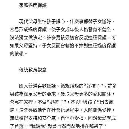
家庭過度保護
現代父母生怕孩子操心，什麼事都替子女辦好，
容易形成過度保護，使子女成年後人格發育不健全，
沒法獨立做決定。許多男孩最初會反感這種保護，可
如果父母堅持，子女反而會割捨不掉對這種過度保護
的依賴。
傳統教育觀念
國人普遍喜歡聽話、循規蹈矩的“好孩子”。許多
男孩為滿足父母的要求，獲取父母更多的愛和關注，
會窩在家裡，不做“野孩子”，不與“壞孩子”出去瘋
跑。這會導致他們在社會化過程中，人際關係受挫，
無法獲得支持和安全感，自信心受損，回歸母愛就成
了首選，“我媽說”就會自然而然地掛在嘴邊了。