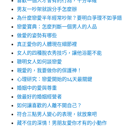
喜歡一個人才會有的行為，十分準確
男友一吵架就說分手怎麼辦
為什麼戀愛半年經常吵架？要明白爭理不如爭錯
戀愛寶典：怎麼判斷一個男人的人品
做愛的姿勢有哪些
真正愛你的人體現在細節裡
女人的四種脫衣秀技巧，讓他浴罷不能
聰明女人如何談戀愛
親愛的，我要做你的保護神！
心理研究：戀愛開始的14天最關鍵
婚姻中的愛與尊重
做最好的婚姻經營者
如何讓喜歡的人離不開自己？
符合三點男人變心的表現，就放棄吧
藏不住的深情！男朋友愛你才有的小動作