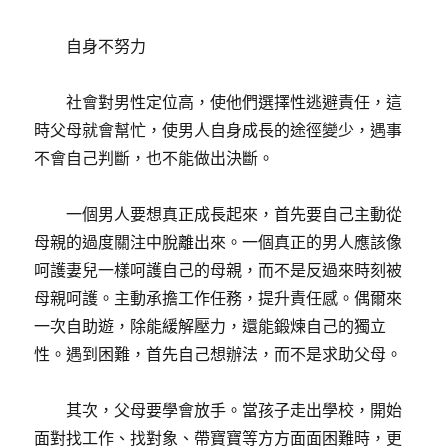
自身不努力
社會對男性定位高，使他們選擇性逃避責任，這
時父母就會幫忙，使男人自身成長的途徑變少，遇事
不會自己判斷，也不能做出決斷。
一個男人要想真正成長起來，首先要自己主動從
母親的過度關注中脫離出來。一個真正的男人應該像
呵護妻兒一樣呵護自己的母親，而不是反過來時刻被
母親呵護。主動承擔工作任務，提升責任感。偶爾來
一次自助遊，除能緩解壓力，還能鍛煉自己的獨立
性。遇到困難，首先自己想辦法，而不是求助父母。
其次，父母要學會放手。當孩子走出學校，開始
面對找工作、找對象、帶寶寶等方方面面困難時，更