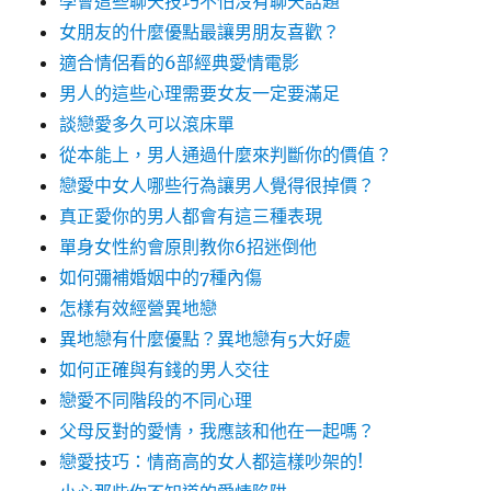
學會這些聊天技巧不怕沒有聊天話題
女朋友的什麼優點最讓男朋友喜歡？
適合情侶看的6部經典愛情電影
男人的這些心理需要女友一定要滿足
談戀愛多久可以滾床單
從本能上，男人通過什麼來判斷你的價值？
戀愛中女人哪些行為讓男人覺得很掉價？
真正愛你的男人都會有這三種表現
單身女性約會原則教你6招迷倒他
如何彌補婚姻中的7種內傷
怎樣有效經營異地戀
異地戀有什麼優點？異地戀有5大好處
如何正確與有錢的男人交往
戀愛不同階段的不同心理
父母反對的愛情，我應該和他在一起嗎？
戀愛技巧：情商高的女人都這樣吵架的!