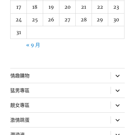
17
18
19
20
21
22
23
24
25
26
27
28
29
30
31
« 9 月
展
情趣購物
開
子
選
展
猛男專區
單
開
子
選
展
靚女專區
單
開
子
選
展
激情跳蛋
單
開
子
選
展
潤滑液