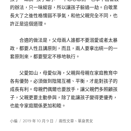
的辦法，只一味縱容，所以讓孩子躲過一劫。白敬業
長大了之後性格懦弱不爭氣，和他父親完全不同，也
許正是這個道理。
合適的做法是，父母兩人誰都不要溺愛或者太暴
政，都要人性且講原則，而且，兩人要拿出統一的一
套原則來，都要堅定不移地執行。
父愛如山，母愛似海，父親與母親在家庭教育中
各有優勢，必須做到陰陽互補、平衡，才能對孩子的
成長有利。母親們偶爾也要放手，讓父親們多照顧孩
子，父親更要主動參與，除了能讓孩子變得更優秀，
也能令家庭關係更加和睦。
作
發
分
小編
2019 年 10 月 9 日
兩性文章
、
單身男女
者
佈
類