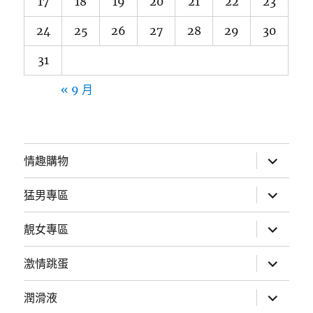
17
18
19
20
21
22
23
24
25
26
27
28
29
30
31
« 9 月
展
情趣購物
開
子
選
展
猛男專區
單
開
子
選
展
靚女專區
單
開
子
選
展
激情跳蛋
單
開
子
選
展
潤滑液
單
開