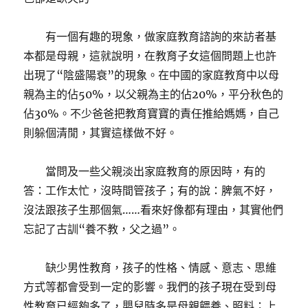
有一個有趣的現象，做家庭教育諮詢的來訪者基
本都是母親，這就說明，在教育子女這個問題上也許
出現了“陰盛陽衰”的現象。在中國的家庭教育中以母
親為主的佔50%，以父親為主的佔20%，平分秋色的
佔30%。不少爸爸把教育寶寶的責任推給媽媽，自己
則躲個清閒，其實這樣做不好。
當問及一些父親淡出家庭教育的原因時，有的
答：工作太忙，沒時間管孩子；有的說：脾氣不好，
沒法跟孩子生那個氣……看來好像都有理由，其實他們
忘記了古訓“養不教，父之過”。
缺少男性教育，孩子的性格、情感、意志、思維
方式等都會受到一定的影響。我們的孩子現在受到母
性教育已經夠多了，嬰兒時多是母親餵養、照料；上