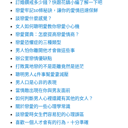
訂婚鑽戒多少錢？快跟花鎮小編了解一下吧
戀愛牢記10條秘訣，讓你的愛情迅速保鮮
談戀愛什麼感覺？
女人如何聰明愛教你戀愛小心機
戀愛寶典：怎麼提高戀愛情商？
戀愛恐懼症的三種類型
男人怕你離開他才會做這些事
辦公室戀情優缺點
打敗異地戀的不是距離竟然是迷茫
聰明男人4件事幫愛妻減壓
男人口是心非的表現
當情敵出現在你與男友面前
如何判斷男人心裡還藏有其他的女人？
關於戀愛的一些心理學常識
談戀愛時女生們容易犯的心理誤區
喜歡一個人才會有的行為，十分準確