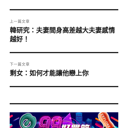
日
期:
文
上一篇文章
章
韓研究：夫妻間身高差越大夫妻感情
上
一
越好！
導
篇
覽
文
章:
下一篇文章
剩女：如何才能讓他戀上你
下
一
篇
文
章: