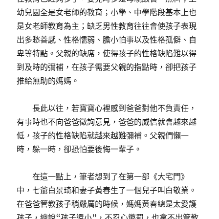
幼兒園全是女老師的教育；小學、中學階段基本上也
是女老師教育為主；缺乏男性教育往往會使孩子表現
出多愁善感、性格懦弱、膽小怕事以及性格孤僻、自
卑等特點。父親的缺席，使得孩子的性格缺陷難以得
到及時的彌補，在孩子需要父親的指點時，卻把孩子
推給無助的媽媽。
長此以往，若寶寶心裡感到爸爸對他不負責任，
有事時也不向爸爸徵詢意見，爸爸的威信就會越來越
低，孩子的性格缺陷就越來越難彌補。父親們懶一
時，躲一時，卻恐怕要後悔一輩子。
在這一點上，筆者想到了在第一部《大宅門》
中，七爺白景琦和妻子黃春生了一個兒子叫白敬業。
在爸爸管教孩子稍嚴厲的時候，媽媽黃春總是太愛護
孩子，總說“孩子還小”，不忍心懲罰，也拿不出管教