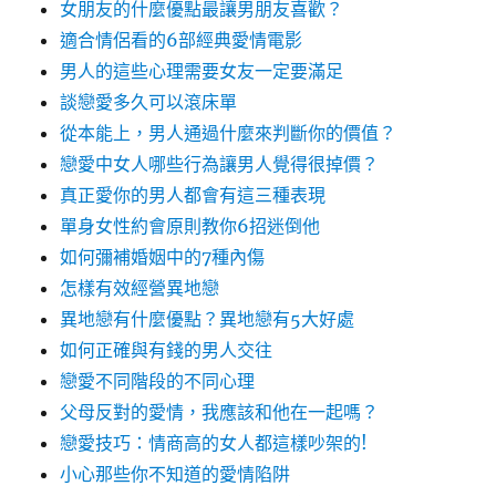
女朋友的什麼優點最讓男朋友喜歡？
適合情侶看的6部經典愛情電影
男人的這些心理需要女友一定要滿足
談戀愛多久可以滾床單
從本能上，男人通過什麼來判斷你的價值？
戀愛中女人哪些行為讓男人覺得很掉價？
真正愛你的男人都會有這三種表現
單身女性約會原則教你6招迷倒他
如何彌補婚姻中的7種內傷
怎樣有效經營異地戀
異地戀有什麼優點？異地戀有5大好處
如何正確與有錢的男人交往
戀愛不同階段的不同心理
父母反對的愛情，我應該和他在一起嗎？
戀愛技巧：情商高的女人都這樣吵架的!
小心那些你不知道的愛情陷阱