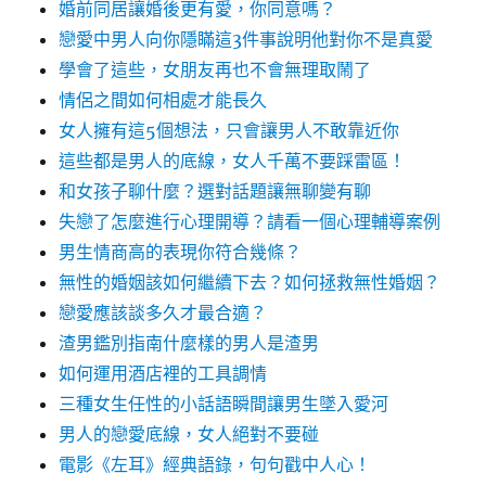
婚前同居讓婚後更有愛，你同意嗎？
戀愛中男人向你隱瞞這3件事說明他對你不是真愛
學會了這些，女朋友再也不會無理取鬧了
情侶之間如何相處才能長久
女人擁有這5個想法，只會讓男人不敢靠近你
這些都是男人的底線，女人千萬不要踩雷區！
和女孩子聊什麼？選對話題讓無聊變有聊
失戀了怎麼進行心理開導？請看一個心理輔導案例
男生情商高的表現你符合幾條？
無性的婚姻該如何繼續下去？如何拯救無性婚姻？
戀愛應該談多久才最合適？
渣男鑑別指南什麼樣的男人是渣男
如何運用酒店裡的工具調情
三種女生任性的小話語瞬間讓男生墜入愛河
男人的戀愛底線，女人絕對不要碰
電影《左耳》經典語錄，句句戳中人心！