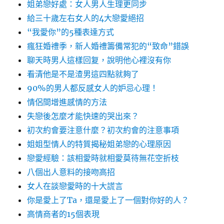
姐弟戀好處：女人男人生理更同步
給三十歲左右女人的4大戀愛絕招
“我愛你”的5種表達方式
瘋狂婚禮季，新人婚禮籌備常犯的“致命”錯誤
聊天時男人這樣回复，說明他心裡沒有你
看清他是不是渣男這四點就夠了
90%的男人都反感女人的妒忌心理！
情侶間增進感情的方法
失戀後怎麼才能快速的哭出來？
初次約會要注意什麼？初次約會的注意事項
姐姐型情人的特質揭秘姐弟戀的心理原因
戀愛經驗：該相愛時就相愛莫待無花空折枝
八個出人意料的接吻高招
女人在談戀愛時的十大謊言
你是愛上了Ta，還是愛上了一個對你好的人？
高情商者的15個表現