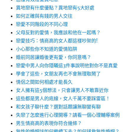
異地戀有什麼優點？異地戀有5大好處
如何正確與有錢的男人交往
戀愛不同階段的不同心理
父母反對的愛情，我應該和他在一起嗎？
戀愛技巧：情商高的女人都這樣吵架的!
小心那些你不知道的愛情陷阱
婚前同居讓婚後更有愛，你同意嗎？
戀愛中男人向你隱瞞這3件事說明他對你不是真愛
學會了這些，女朋友再也不會無理取鬧了
情侶之間如何相處才能長久
女人擁有這5個想法，只會讓男人不敢靠近你
這些都是男人的底線，女人千萬不要踩雷區！
和女孩子聊什麼？選對話題讓無聊變有聊
失戀了怎麼進行心理開導？請看一個心理輔導案例
男生情商高的表現你符合幾條？
無性的婚姻該如何繼續下去？如何拯救無性婚姻？