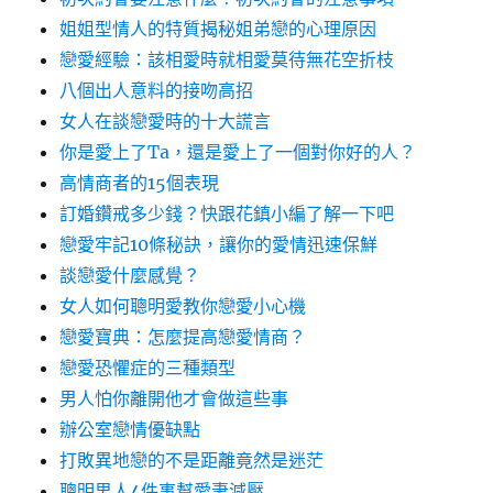
姐姐型情人的特質揭秘姐弟戀的心理原因
戀愛經驗：該相愛時就相愛莫待無花空折枝
八個出人意料的接吻高招
女人在談戀愛時的十大謊言
你是愛上了Ta，還是愛上了一個對你好的人？
高情商者的15個表現
訂婚鑽戒多少錢？快跟花鎮小編了解一下吧
戀愛牢記10條秘訣，讓你的愛情迅速保鮮
談戀愛什麼感覺？
女人如何聰明愛教你戀愛小心機
戀愛寶典：怎麼提高戀愛情商？
戀愛恐懼症的三種類型
男人怕你離開他才會做這些事
辦公室戀情優缺點
打敗異地戀的不是距離竟然是迷茫
聰明男人4件事幫愛妻減壓