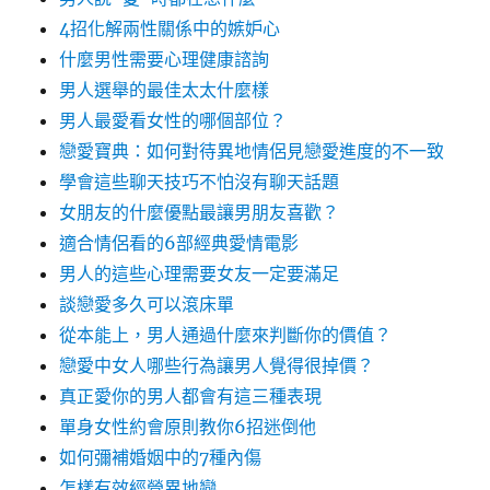
4招化解兩性關係中的嫉妒心
什麼男性需要心理健康諮詢
男人選舉的最佳太太什麼樣
男人最愛看女性的哪個部位？
戀愛寶典：如何對待異地情侶見戀愛進度的不一致
學會這些聊天技巧不怕沒有聊天話題
女朋友的什麼優點最讓男朋友喜歡？
適合情侶看的6部經典愛情電影
男人的這些心理需要女友一定要滿足
談戀愛多久可以滾床單
從本能上，男人通過什麼來判斷你的價值？
戀愛中女人哪些行為讓男人覺得很掉價？
真正愛你的男人都會有這三種表現
單身女性約會原則教你6招迷倒他
如何彌補婚姻中的7種內傷
怎樣有效經營異地戀