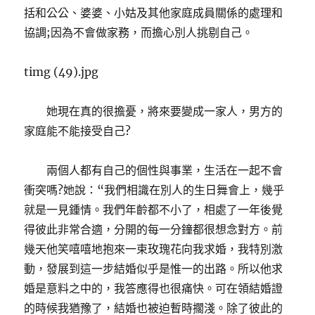
括和公公、婆婆、小姑及其他家庭成員關係的處理和
協調;因為不會做家務，而擔心別人挑剔自己。
timg (49).jpg
她現在真的很擔憂，將來要變成一家人，男方的
家庭能不能接受自己?
兩個人都有自己的個性與事業，生活在一起不會
衝突嗎?她說：“我們相識在別人的生日舞會上，幾乎
就是一見鍾情。我們年齡都不小了，相處了一年後覺
得彼此非常合適，分開的每一分鐘都很想念對方。前
幾天他笑嘻嘻地抱來一束玫瑰花向我求婚，我特別激
動，發展到這一步結婚似乎是惟一的出路。所以他求
婚是意料之​​中的，我答應得也很痛快。可在領結婚證
的時候我猶豫了，結婚也被迫暫時擱淺。除了彼此的