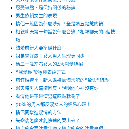
忍受缺點，是保持關係的秘訣
男生依賴女生的表現
情侶一般因為什麼吵架？全是這五點惹的禍!
相親聊天第一句話說什麼合適？相親聊天的5個技
巧
結婚前新人要準備什麼
姐弟戀好處：女人男人生理更同步
給三十歲左右女人的4大戀愛絕招
“我愛你”的5種表達方式
瘋狂婚禮季，新人婚禮籌備常犯的“致命”錯誤
聊天時男人這樣回复，說明他心裡沒有你
看清他是不是渣男這四點就夠了
90%的男人都反感女人的妒忌心理！
情侶間增進感情的方法
失戀後怎麼才能快速的哭出來？
初次約會要注意什麼？初次約會的注意事項