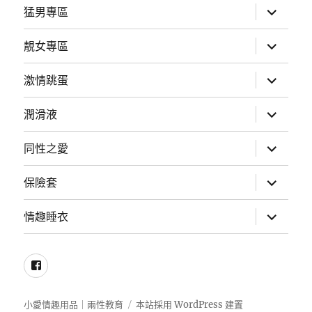
選
展
猛男專區
單
開
子
選
展
靚女專區
單
開
子
選
展
激情跳蛋
單
開
子
選
展
潤滑液
單
開
子
選
展
同性之愛
單
開
子
選
展
保險套
單
開
子
選
展
情趣睡衣
單
開
子
選
單
Facebook
小愛情趣用品｜兩性教育
本站採用 WordPress 建置