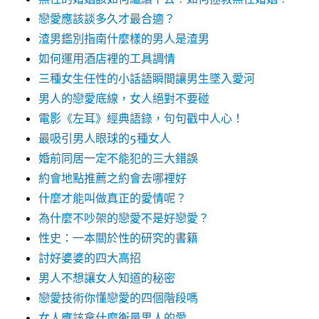
戀愛應該談多久才最合適？
渣男鑑別指南什麼樣的男人是渣男
如何運用酒店裡的工具調情
三種女生任性的小話語瞬間讓男生墜入愛河
男人的戀愛底線，女人絕對不要碰
電影《左耳》經典語錄，句句戳中人心！
最吸引男人眼球的5種女人
婚前同居一定不能犯的三大錯誤
約會地點推薦之約會去哪裡好
什麼才能叫做真正的愛情呢？
為什麼不吵架的戀愛不是好戀愛？
性史：一本關於性的研究的書籍
討好婆婆的四大高招
男人不想讓女人知道的秘密
戀愛技術你懂戀愛的四個階段嗎
女人應該拿什麼衡量男人的愛