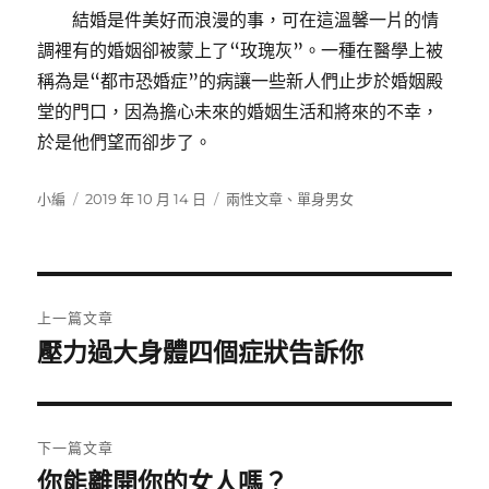
結婚是件美好而浪漫的事，可在這溫馨一片的情
調裡有的婚姻卻被蒙上了“玫瑰灰”。一種在醫學上被
稱為是“都市恐婚症”的病讓一些新人們止步於婚姻殿
堂的門口，因為擔心未來的婚姻生活和將來的不幸，
於是他們望而卻步了。
作
發
分
小編
2019 年 10 月 14 日
兩性文章
、
單身男女
者
佈
類
日
期:
文
上一篇文章
章
壓力過大身體四個症狀告訴你
上
一
導
篇
覽
文
下一篇文章
章:
你能離開你的女人嗎？
下