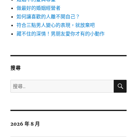
做最好的婚姻經營者
如何讓喜歡的人離不開自己？
符合三點男人變心的表現，就放棄吧
藏不住的深情！男朋友愛你才有的小動作
搜尋
搜
搜
尋
尋
關
鍵
字:
2026 年 8 月