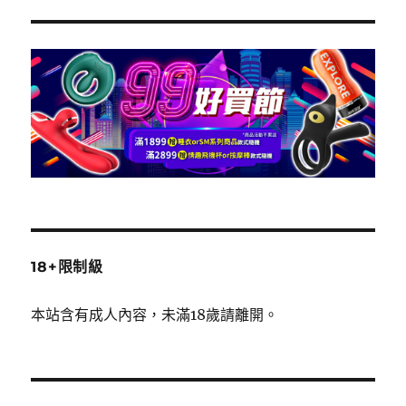
章:
18+限制級
本站含有成人內容，未滿18歲請離開。