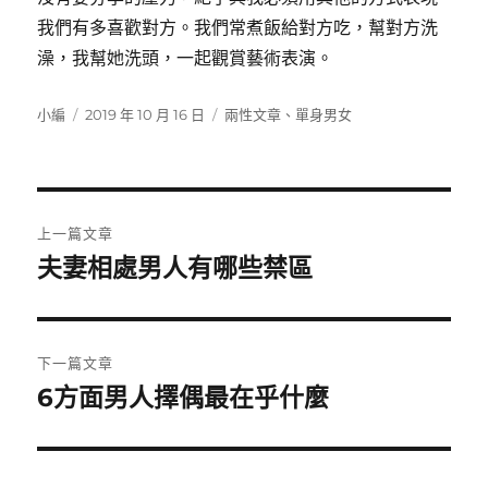
我們有多喜歡對方。我們常煮飯給對方吃，幫對方洗
澡，我幫她洗頭，一起觀賞藝術表演。
作
發
分
小編
2019 年 10 月 16 日
兩性文章
、
單身男女
者
佈
類
日
期:
文
上一篇文章
章
夫妻相處男人有哪些禁區
上
一
導
篇
覽
文
下一篇文章
章:
6方面男人擇偶最在乎什麼
下
一
篇
文