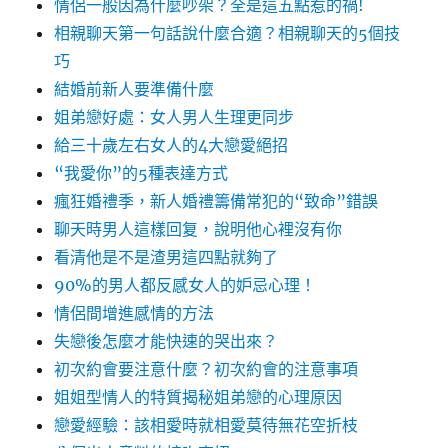
情侶一般因為什麼吵架？全是這五點惹的禍!
相親聊天第一句話說什麼合適？相親聊天的5個技
巧
結婚前新人要準備什麼
姐弟戀好處：女人男人生理更同步
給三十歲左右女人的4大戀愛絕招
“我愛你”的5種表達方式
瘋狂婚禮季，新人婚禮籌備常犯的“致命”錯誤
聊天時男人這樣回复，說明他心裡沒有你
看清他是不是渣男這四點就夠了
90%的男人都反感女人的妒忌心理！
情侶間增進感情的方法
失戀後怎麼才能快速的哭出來？
初次約會要注意什麼？初次約會的注意事項
姐姐型情人的特質揭秘姐弟戀的心理原因
戀愛經驗：該相愛時就相愛莫待無花空折枝