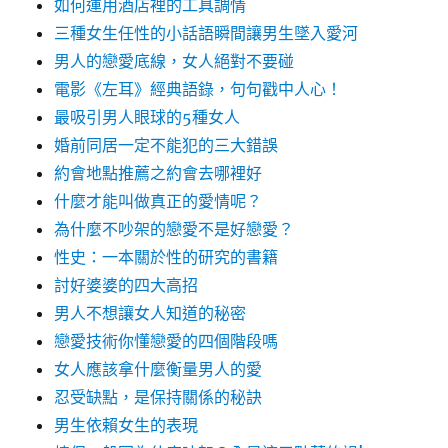
如何運用酒店裡的工具調情
三種女生任性的小話語瞬間讓男生墜入愛河
男人的戀愛底線，女人絕對不要碰
電影《左耳》經典語錄，句句戳中人心！
最吸引男人眼球的5種女人
婚前同居一定不能犯的三大錯誤
約會地點推薦之約會去哪裡好
什麼才能叫做真正的愛情呢？
為什麼不吵架的戀愛不是好戀愛？
性史：一本關於性的研究的書籍
討好婆婆的四大高招
男人不想讓女人知道的秘密
戀愛技術你懂戀愛的四個階段嗎
女人應該拿什麼衡量男人的愛
忍受缺點，是保持關係的秘訣
男生依賴女生的表現