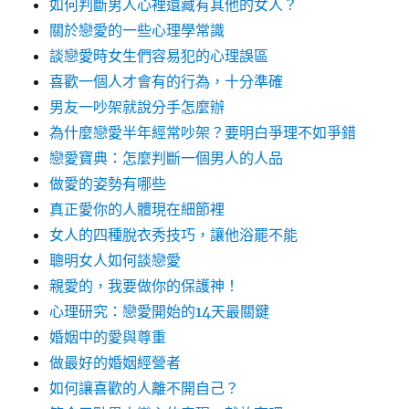
如何判斷男人心裡還藏有其他的女人？
關於戀愛的一些心理學常識
談戀愛時女生們容易犯的心理誤區
喜歡一個人才會有的行為，十分準確
男友一吵架就說分手怎麼辦
為什麼戀愛半年經常吵架？要明白爭理不如爭錯
戀愛寶典：怎麼判斷一個男人的人品
做愛的姿勢有哪些
真正愛你的人體現在細節裡
女人的四種脫衣秀技巧，讓他浴罷不能
聰明女人如何談戀愛
親愛的，我要做你的保護神！
心理研究：戀愛開始的14天最關鍵
婚姻中的愛與尊重
做最好的婚姻經營者
如何讓喜歡的人離不開自己？