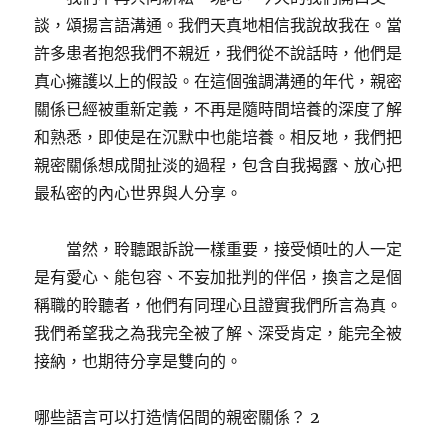
談，頌揚言語溝通。我們天真地相信我說故我在。當
許多患者抱怨我們不親近，我們從不說話時，他們是
真心擁護以上的假設。在這個強調溝通的年代，親密
關係已經被重新定義，不再是隨時間培養的深度了解
和熟悉，即使是在沉默中也能培養。相反地​​，我們把
親密關係想成閒扯淡的過程，包含自我揭露、放心把
最私密的內心世界與人分享。
當然，聆聽跟訴說一樣重要，接受傾吐的人一定
是有愛心、能包容、不妄加批判的伴侶，換言之是個
稱職的聆聽者，他們有同理心且證實我們所言為真。
我們希望我之為我完全被了解、深受肯定，能完全被
接納，也期待分享是雙向的。
哪些語言可以打造情侶間的親密關係？ 2