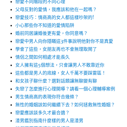
戀愛不同階段的不同心理
父母反對的愛情，我應該和他在一起嗎？
戀愛技巧：情商高的女人都這樣吵架的!
小心那些你不知道的愛情陷阱
婚前同居讓婚後更有愛，你同意嗎？
戀愛中男人向你隱瞞這3件事說明他對你不是真愛
學會了這些，女朋友再也不會無理取鬧了
情侶之間如何相處才能長久
女人擁有這5個想法，只會讓男人不敢靠近你
這些都是男人的底線，女人千萬不要踩雷區！
和女孩子聊什麼？選對話題讓無聊變有聊
失戀了怎麼進行心理開導？請看一個心理輔導案例
男生情商高的表現你符合幾條？
無性的婚姻該如何繼續下去？如何拯救無性婚姻？
戀愛應該談多久才最合適？
渣男鑑別指南什麼樣的男人是渣男