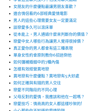
女朋友的什麼優點最讓男朋友喜歡？
適合情侶看的6部經典愛情電影
男人的這些心理需要女友一定要滿足
談戀愛多久可以滾床單
從本能上，男人通過什麼來判斷你的價值？
戀愛中女人哪些行為讓男人覺得很掉價？
真正愛你的男人都會有這三種表現
單身女性約會原則教你6招迷倒他
如何彌補婚姻中的7種內傷
怎樣有效經營異地戀
異地戀有什麼優點？異地戀有5大好處
如何正確與有錢的男人交往
戀愛不同階段的不同心理
父母反對的愛情，我應該和他在一起嗎？
戀愛技巧：情商高的女人都這樣吵架的!
小心那些你不知道的愛情陷阱