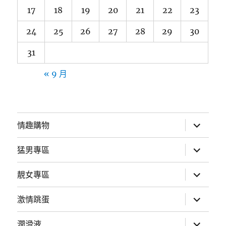
17
18
19
20
21
22
23
24
25
26
27
28
29
30
31
« 9 月
展
情趣購物
開
子
選
展
猛男專區
單
開
子
選
展
靚女專區
單
開
子
選
展
激情跳蛋
單
開
子
選
展
潤滑液