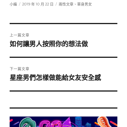
作
發
分
小編
2019 年 10 月 22 日
兩性文章
、
單身男女
者
佈
類
日
期:
文
上一篇文章
章
如何讓男人按照你的想法做
上
一
導
篇
覽
文
下一篇文章
章:
星座男們怎樣做能給女友安全感
下
一
篇
文
章: