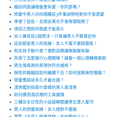
婚前同居讓婚後更有愛，你同意嗎？
戀愛中男人向你隱瞞這3件事說明他對你不是真愛
學會了這些，女朋友再也不會無理取鬧了
情侶之間如何相處才能長久
女人擁有這5個想法，只會讓男人不敢靠近你
這些都是男人的底線，女人千萬不要踩雷區！
和女孩子聊什麼？選對話題讓無聊變有聊
失戀了怎麼進行心理開導？請看一個心理輔導案例
男生情商高的表現你符合幾條？
無性的婚姻該如何繼續下去？如何拯救無性婚姻？
戀愛應該談多久才最合適？
渣男鑑別指南什麼樣的男人是渣男
如何運用酒店裡的工具調情
三種女生任性的小話語瞬間讓男生墜入愛河
男人的戀愛底線，女人絕對不要碰
電影《左耳》經典語錄，句句戳中人心！