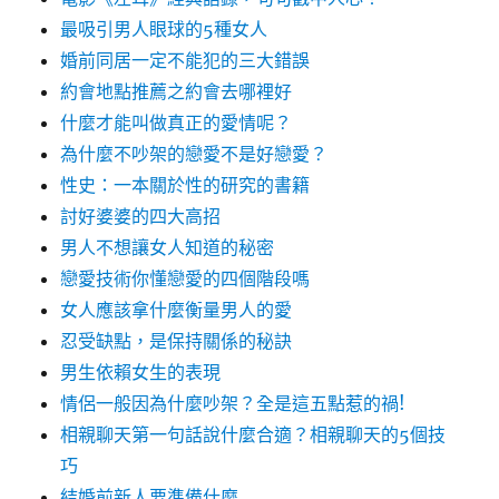
最吸引男人眼球的5種女人
婚前同居一定不能犯的三大錯誤
約會地點推薦之約會去哪裡好
什麼才能叫做真正的愛情呢？
為什麼不吵架的戀愛不是好戀愛？
性史：一本關於性的研究的書籍
討好婆婆的四大高招
男人不想讓女人知道的秘密
戀愛技術你懂戀愛的四個階段嗎
女人應該拿什麼衡量男人的愛
忍受缺點，是保持關係的秘訣
男生依賴女生的表現
情侶一般因為什麼吵架？全是這五點惹的禍!
相親聊天第一句話說什麼合適？相親聊天的5個技
巧
結婚前新人要準備什麼