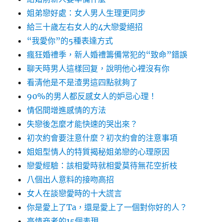
姐弟戀好處：女人男人生理更同步
給三十歲左右女人的4大戀愛絕招
“我愛你”的5種表達方式
瘋狂婚禮季，新人婚禮籌備常犯的“致命”錯誤
聊天時男人這樣回复，說明他心裡沒有你
看清他是不是渣男這四點就夠了
90%的男人都反感女人的妒忌心理！
情侶間增進感情的方法
失戀後怎麼才能快速的哭出來？
初次約會要注意什麼？初次約會的注意事項
姐姐型情人的特質揭秘姐弟戀的心理原因
戀愛經驗：該相愛時就相愛莫待無花空折枝
八個出人意料的接吻高招
女人在談戀愛時的十大謊言
你是愛上了Ta，還是愛上了一個對你好的人？
高情商者的15個表現