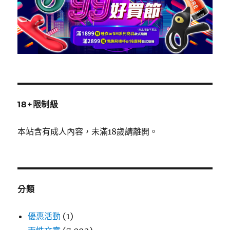
18+限制級
本站含有成人內容，未滿18歲請離開。
分類
優惠活動
(1)