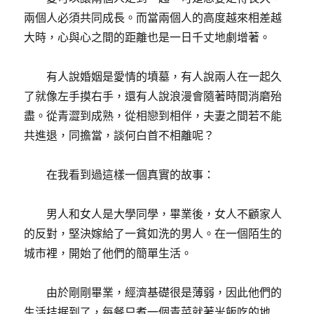
兩個人必須共同成長。而當兩個人的高度越來相差越
大時，心與心之間的距離也是一日千丈地劇增著。
有人說婚姻是愛情的墳墓，有人說兩人在一起久
了就像左手摸右手，還有人說浪漫會隨著時間消磨殆
盡。從青澀到成熟，從相戀到相伴，夫妻之間若不能
共進退，同擔當，談何白首不相離呢？
在我看到過這樣一個真實的故事：
男人和女人是大學同學，畢業後，女人不顧家人
的反對，堅決嫁給了一貧如洗的男人。在一個陌生的
城市裡，開始了他們的簡單生活。
由於剛剛畢業，經濟基礎很是薄弱，因此他們的
生活拮据到了，每餐只煮一個青菜就著米飯吃的地