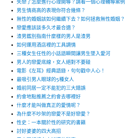
失戀了怎麼進行心理開導？請看一個心理輔導案例
男生情商高的表現你符合幾條？
無性的婚姻該如何繼續下去？如何拯救無性婚姻？
戀愛應該談多久才最合適？
渣男鑑別指南什麼樣的男人是渣男
如何運用酒店裡的工具調情
三種女生任性的小話語瞬間讓男生墜入愛河
男人的戀愛底線，女人絕對不要碰
電影《左耳》經典語錄，句句戳中人心！
最吸引男人眼球的5種女人
婚前同居一定不能犯的三大錯誤
約會地點推薦之約會去哪裡好
什麼才能叫做真正的愛情呢？
為什麼不吵架的戀愛不是好戀愛？
性史：一本關於性的研究的書籍
討好婆婆的四大高招