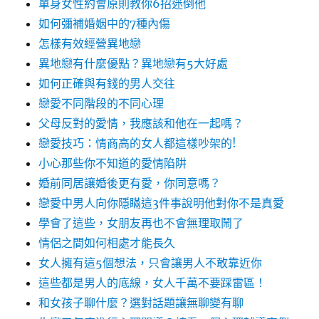
單身女性約會原則教你6招迷倒他
如何彌補婚姻中的7種內傷
怎樣有效經營異地戀
異地戀有什麼優點？異地戀有5大好處
如何正確與有錢的男人交往
戀愛不同階段的不同心理
父母反對的愛情，我應該和他在一起嗎？
戀愛技巧：情商高的女人都這樣吵架的!
小心那些你不知道的愛情陷阱
婚前同居讓婚後更有愛，你同意嗎？
戀愛中男人向你隱瞞這3件事說明他對你不是真愛
學會了這些，女朋友再也不會無理取鬧了
情侶之間如何相處才能長久
女人擁有這5個想法，只會讓男人不敢靠近你
這些都是男人的底線，女人千萬不要踩雷區！
和女孩子聊什麼？選對話題讓無聊變有聊