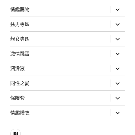
展
情趣購物
開
子
選
展
猛男專區
單
開
子
選
展
靚女專區
單
開
子
選
展
激情跳蛋
單
開
子
選
展
潤滑液
單
開
子
選
展
同性之愛
單
開
子
選
展
保險套
單
開
子
選
展
情趣睡衣
單
開
子
選
單
Facebook