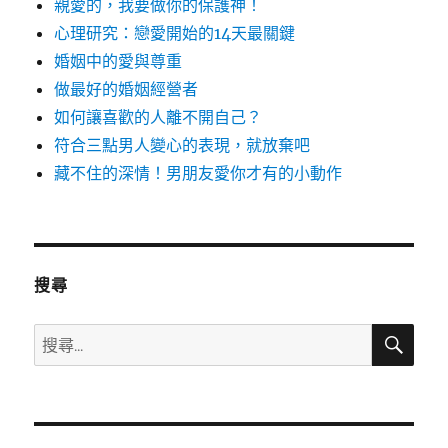
親愛的，我要做你的保護神！
心理研究：戀愛開始的14天最關鍵
婚姻中的愛與尊重
做最好的婚姻經營者
如何讓喜歡的人離不開自己？
符合三點男人變心的表現，就放棄吧
藏不住的深情！男朋友愛你才有的小動作
搜尋
搜
搜
尋
尋
關
鍵