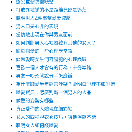
辦公室戀情優缺點
打敗異地戀的不是距離竟然是迷茫
聰明男人4件事幫愛妻減壓
男人口是心非的表現
當情敵出現在你與男友面前
如何判斷男人心裡還藏有其他的女人？
關於戀愛的一些心理學常識
談戀愛時女生們容易犯的心理誤區
喜歡一個人才會有的行為，十分準確
男友一吵架就說分手怎麼辦
為什麼戀愛半年經常吵架？要明白爭理不如爭錯
戀愛寶典：怎麼判斷一個男人的人品
做愛的姿勢有哪些
真正愛你的人體現在細節裡
女人的四種脫衣秀技巧，讓他浴罷不能
聰明女人如何談戀愛