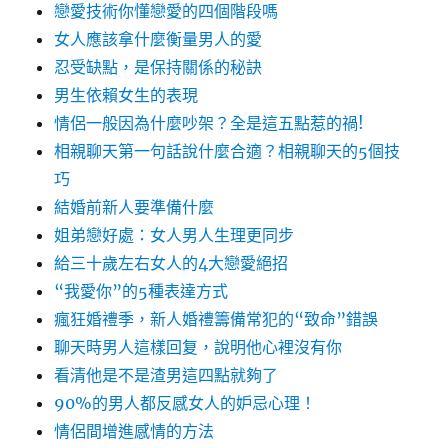
戀愛技術你懂戀愛的四個階段嗎
女人應該拿什麼衡量男人的愛
忍受缺點，是保持關係的秘訣
男生依賴女生的表現
情侶一般因為什麼吵架？全是這五點惹的禍!
相親聊天第一句話說什麼合適？相親聊天的5個技
巧
結婚前新人要準備什麼
姐弟戀好處：女人男人生理更同步
給三十歲左右女人的4大戀愛絕招
“我愛你”的5種表達方式
瘋狂婚禮季，新人婚禮籌備常犯的“致命”錯誤
聊天時男人這樣回复，說明他心裡沒有你
看清他是不是渣男這四點就夠了
90%的男人都反感女人的妒忌心理！
情侶間增進感情的方法