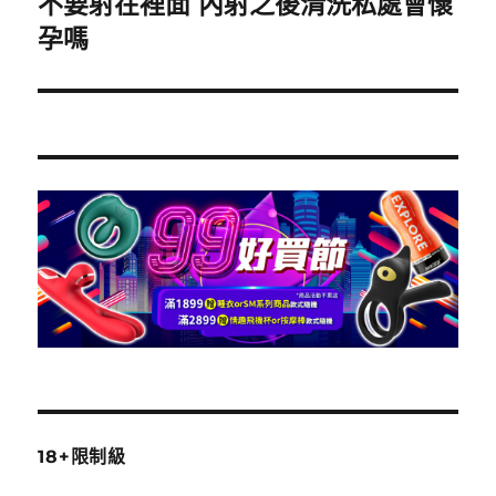
不要射在裡面 內射之後清洗私處會懷
下
一
孕嗎
篇
文
章:
18+限制級