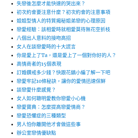
失戀後怎麼才能快速的哭出來？
初次約會要注意什麼？初次約會的注意事項
姐姐型情人的特質揭秘姐弟戀的心理原因
戀愛經驗：該相愛時就相愛莫待無花空折枝
八個出人意料的接吻高招
女人在談戀愛時的十大謊言
你是愛上了Ta，還是愛上了一個對你好的人？
高情商者的15個表現
訂婚鑽戒多少錢？快跟花鎮小編了解一下吧
戀愛牢記10條秘訣，讓你的愛情迅速保鮮
談戀愛什麼感覺？
女人如何聰明愛教你戀愛小心機
戀愛寶典：怎麼提高戀愛情商？
戀愛恐懼症的三種類型
男人怕你離開他才會做這些事
辦公室戀情優缺點