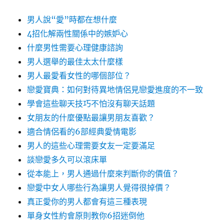
男人說“愛”時都在想什麼
4招化解兩性關係中的嫉妒心
什麼男性需要心理健康諮詢
男人選舉的最佳太太什麼樣
男人最愛看女性的哪個部位？
戀愛寶典：如何對待異地情侶見戀愛進度的不一致
學會這些聊天技巧不怕沒有聊天話題
女朋友的什麼優點最讓男朋友喜歡？
適合情侶看的6部經典愛情電影
男人的這些心理需要女友一定要滿足
談戀愛多久可以滾床單
從本能上，男人通過什麼來判斷你的價值？
戀愛中女人哪些行為讓男人覺得很掉價？
真正愛你的男人都會有這三種表現
單身女性約會原則教你6招迷倒他