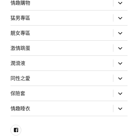
展
情趣購物
開
子
選
展
猛男專區
單
開
子
選
展
靚女專區
單
開
子
選
展
激情跳蛋
單
開
子
選
展
潤滑液
單
開
子
選
展
同性之愛
單
開
子
選
展
保險套
單
開
子
選
展
情趣睡衣
單
開
子
選
單
Facebook