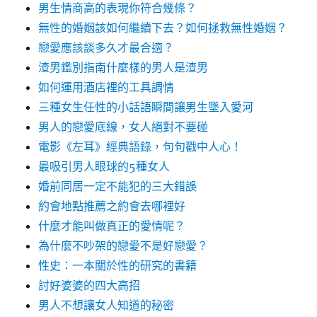
男生情商高的表現你符合幾條？
無性的婚姻該如何繼續下去？如何拯救無性婚姻？
戀愛應該談多久才最合適？
渣男鑑別指南什麼樣的男人是渣男
如何運用酒店裡的工具調情
三種女生任性的小話語瞬間讓男生墜入愛河
男人的戀愛底線，女人絕對不要碰
電影《左耳》經典語錄，句句戳中人心！
最吸引男人眼球的5種女人
婚前同居一定不能犯的三大錯誤
約會地點推薦之約會去哪裡好
什麼才能叫做真正的愛情呢？
為什麼不吵架的戀愛不是好戀愛？
性史：一本關於性的研究的書籍
討好婆婆的四大高招
男人不想讓女人知道的秘密