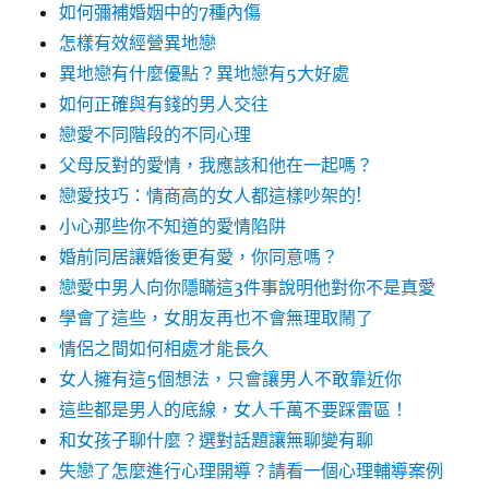
如何彌補婚姻中的7種內傷
怎樣有效經營異地戀
異地戀有什麼優點？異地戀有5大好處
如何正確與有錢的男人交往
戀愛不同階段的不同心理
父母反對的愛情，我應該和他在一起嗎？
戀愛技巧：情商高的女人都這樣吵架的!
小心那些你不知道的愛情陷阱
婚前同居讓婚後更有愛，你同意嗎？
戀愛中男人向你隱瞞這3件事說明他對你不是真愛
學會了這些，女朋友再也不會無理取鬧了
情侶之間如何相處才能長久
女人擁有這5個想法，只會讓男人不敢靠近你
這些都是男人的底線，女人千萬不要踩雷區！
和女孩子聊什麼？選對話題讓無聊變有聊
失戀了怎麼進行心理開導？請看一個心理輔導案例