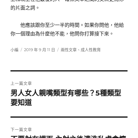
的片面之詞。
他應該跟你至少一半的時間。如果你問他，他給
你一個理由為什麼他不能，他問你打算接下來。
作
發
分
小編
2019 年 9 月 11 日
兩性文章
、
成人性教育
者
佈
類
日
期:
文
上一篇文章
章
男人女人親嘴類型有哪些？5種類型
上
一
要知道
導
篇
覽
文
章:
下一篇文章