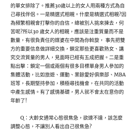
的單女排除了。推薦30歲以上的女人用兩種方式為自
己尋找伴侶。一是精選式相親。什麼是精選式相親?因
為頻繁相親會打擊你的自信，總被別人挑來揀去，何
苦呢?所以30 歲女人的相親，應該是注重質量而不是
數量，有很負責任的媒婆在中間為你斡旋， 事先把雙
方的重要信息做詳細交換，鎖定那些更喜歡熟女、講
究交流質量的男人，見面時已經有五成把握。二是重
點出擊：鎖定一個或兩個有很多目標單身男人參加的
集體活動，比如旅遊、運動、業餘愛好俱樂部、MBA
班等，長期堅持參加，積極尋找機會，在共同的活動
中產生感情。有了感情基礎，男人就不會太在意你的
年齡了!
Q：大齡女通常心態很焦急，欲速不達，該怎麼
調整心態，不讓別人看出自己很焦急?