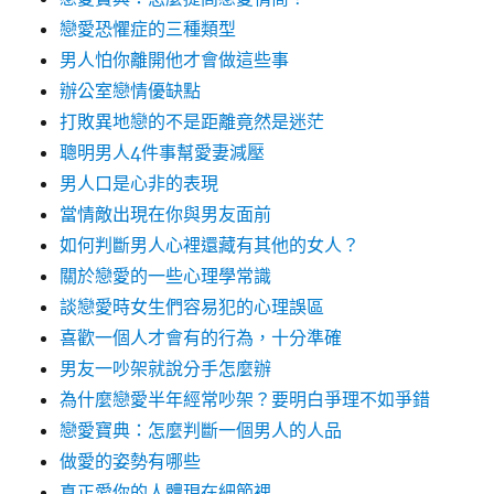
戀愛恐懼症的三種類型
男人怕你離開他才會做這些事
辦公室戀情優缺點
打敗異地戀的不是距離竟然是迷茫
聰明男人4件事幫愛妻減壓
男人口是心非的表現
當情敵出現在你與男友面前
如何判斷男人心裡還藏有其他的女人？
關於戀愛的一些心理學常識
談戀愛時女生們容易犯的心理誤區
喜歡一個人才會有的行為，十分準確
男友一吵架就說分手怎麼辦
為什麼戀愛半年經常吵架？要明白爭理不如爭錯
戀愛寶典：怎麼判斷一個男人的人品
做愛的姿勢有哪些
真正愛你的人體現在細節裡