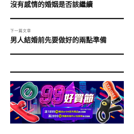
章
沒有感情的婚姻是否該繼續
上
一
導
篇
覽
文
下一篇文章
章:
男人結婚前先要做好的兩點準備
下
一
篇
文
章: