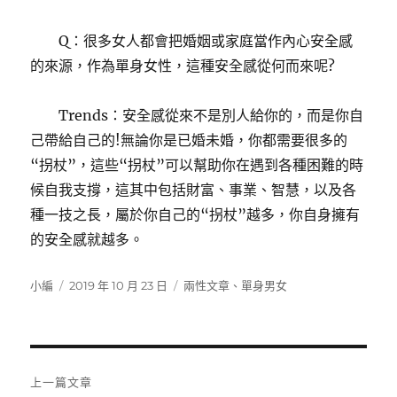
Q：很多女人都會把婚姻或家庭當作內心安全感
的來源，作為單身女性，這種安全感從何而來呢?
Trends：安全感從來不是別人給你的，而是你自
己帶給自己的!無論你是已婚未婚，你都需要很多的
“拐杖”，這些“拐杖”可以幫助你在遇到各種困難的時
候自我支撐，這其中包括財富、事業、智慧，以及各
種一技之長，屬於你自己的“拐杖”越多，你自身擁有
的安全感就越多。
作
發
分
小編
2019 年 10 月 23 日
兩性文章
、
單身男女
者
佈
類
日
期:
文
上一篇文章