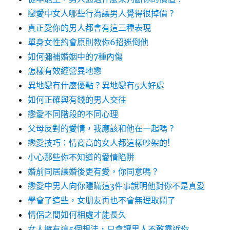
戀愛中女人哪些行為讓男人覺得很掉價？
真正愛你的男人都會有這三種表現
單身女性約會原則教你6招迷倒他
如何彌補婚姻中的7種內傷
怎樣有效經營異地戀
異地戀有什麼優點？異地戀有5大好處
如何正確與有錢的男人交往
戀愛不同階段的不同心理
父母反對的愛情，我應該和他在一起嗎？
戀愛技巧：情商高的女人都這樣吵架的!
小心那些你不知道的愛情陷阱
婚前同居讓婚後更有愛，你同意嗎？
戀愛中男人向你隱瞞這3件事說明他對你不是真愛
學會了這些，女朋友再也不會無理取鬧了
情侶之間如何相處才能長久
女人擁有這5個想法，只會讓男人不敢靠近你