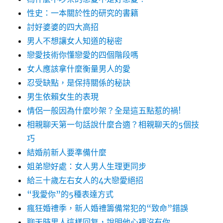
性史：一本關於性的研究的書籍
討好婆婆的四大高招
男人不想讓女人知道的秘密
戀愛技術你懂戀愛的四個階段嗎
女人應該拿什麼衡量男人的愛
忍受缺點，是保持關係的秘訣
男生依賴女生的表現
情侶一般因為什麼吵架？全是這五點惹的禍!
相親聊天第一句話說什麼合適？相親聊天的5個技
巧
結婚前新人要準備什麼
姐弟戀好處：女人男人生理更同步
給三十歲左右女人的4大戀愛絕招
“我愛你”的5種表達方式
瘋狂婚禮季，新人婚禮籌備常犯的“致命”錯誤
聊天時男人這樣回复，說明他心裡沒有你