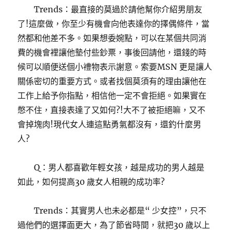
Trends：最直接的莫過於請他幫你介紹男朋友
了!這麼做，你至少有機會向他表達你的擇偶條件，當
然都和他差不多。如果想委婉點，可以在某個共同消
費的機會裡讓他墊付些鈔票，事後回請他，還錢的時
候可以順便送個小禮物表示謝意。索要MSN 更是讓人
關係密切的重要方式。或者找個莫須有的理由讓他在
工作上給予你指點，相信他一定不會拒絕。如果實在
憋不住，直接表達了又如何?!大不了被拒絕嘛，又不
會掉塊肉!現代女人連這點勇氣都沒有，還釣什麼男
人?
Q：男人都喜歡年輕女孩，越是成功的男人越是
如此，如何提高30 歲女人相親的成功率?
Trends：其實男人也未必都是“ 少女控”，只不
過他們的選擇面更大，為了節省時間，就把30 歲以上