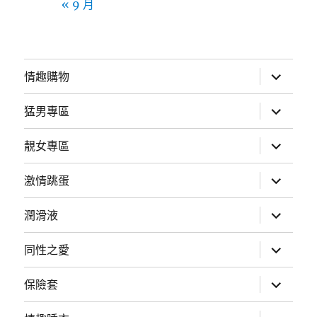
« 9 月
展
情趣購物
開
子
選
展
猛男專區
單
開
子
選
展
靚女專區
單
開
子
選
展
激情跳蛋
單
開
子
選
展
潤滑液
單
開
子
選
展
同性之愛
單
開
子
選
展
保險套
單
開
子
選
展