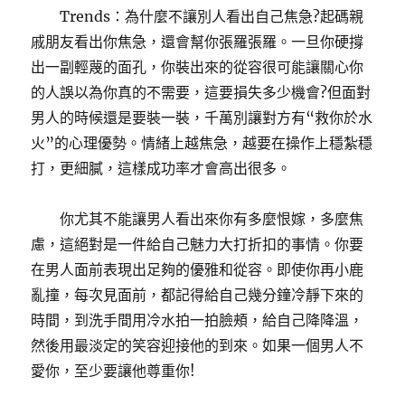
Trends：為什麼不讓別人看出自己焦急?起碼親
戚朋友看出你焦急，還會幫你張羅張羅。一旦你硬撐
出一副輕蔑的面孔，你裝出來的從容很可能讓關心你
的人誤以為你真的不需要，這要損失多少機會?但面對
男人的時候還是要裝一裝，千萬別讓對方有“救你於水
火”的心理優勢。情緒上越焦急，越要在操作上穩紮穩
打，更細膩，這樣成功率才會高出很多。
你尤其不能讓男人看出來你有多麼恨嫁，多麼焦
慮，這絕對是一件給自己魅力大打折扣的事情。你要
在男人面前表現出足夠的優雅和從容。即使你再小鹿
亂撞，每次見面前，都記得給自己幾分鐘冷靜下來的
時間，到洗手間用冷水拍一拍臉頰，給自己降降溫，
然後用最淡定的笑容迎接他的到來。如果一個男人不
愛你，至少要讓他尊重你!