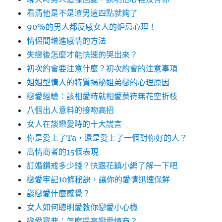
看清他是不是渣男這四點就夠了
90%的男人都反感女人的妒忌心理！
情侶間增進感情的方法
失戀後怎麼才能快速的哭出來？
初次約會要注意什麼？初次約會的注意事項
姐姐型情人的特質揭秘姐弟戀的心理原因
戀愛經驗：該相愛時就相愛莫待無花空折枝
八個出人意料的接吻高招
女人在談戀愛時的十大謊言
你是愛上了Ta，還是愛上了一個對你好的人？
高情商者的15個表現
訂婚鑽戒多少錢？快跟花鎮小編了解一下吧
戀愛牢記10條秘訣，讓你的愛情迅速保鮮
談戀愛什麼感覺？
女人如何聰明愛教你戀愛小心機
戀愛寶典：怎麼提高戀愛情商？