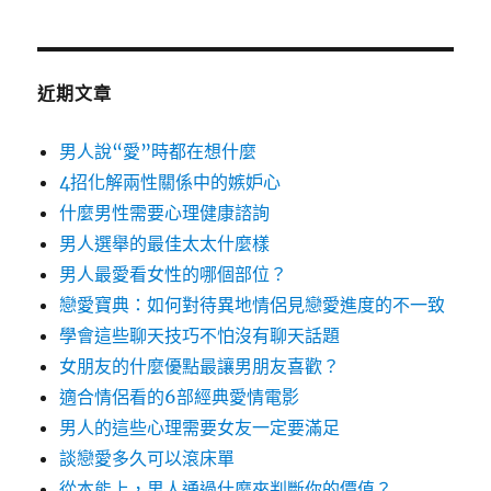
近期文章
男人說“愛”時都在想什麼
4招化解兩性關係中的嫉妒心
什麼男性需要心理健康諮詢
男人選舉的最佳太太什麼樣
男人最愛看女性的哪個部位？
戀愛寶典：如何對待異地情侶見戀愛進度的不一致
學會這些聊天技巧不怕沒有聊天話題
女朋友的什麼優點最讓男朋友喜歡？
適合情侶看的6部經典愛情電影
男人的這些心理需要女友一定要滿足
談戀愛多久可以滾床單
從本能上，男人通過什麼來判斷你的價值？