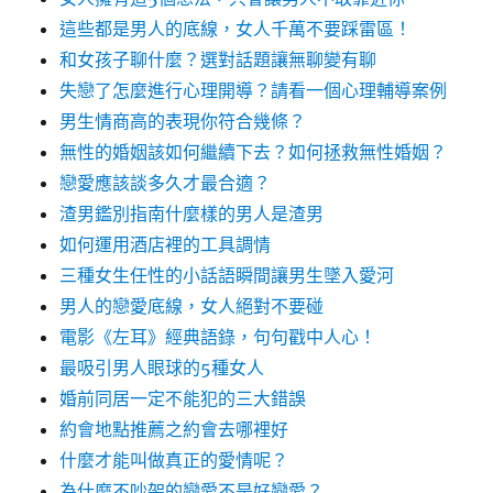
這些都是男人的底線，女人千萬不要踩雷區！
和女孩子聊什麼？選對話題讓無聊變有聊
失戀了怎麼進行心理開導？請看一個心理輔導案例
男生情商高的表現你符合幾條？
無性的婚姻該如何繼續下去？如何拯救無性婚姻？
戀愛應該談多久才最合適？
渣男鑑別指南什麼樣的男人是渣男
如何運用酒店裡的工具調情
三種女生任性的小話語瞬間讓男生墜入愛河
男人的戀愛底線，女人絕對不要碰
電影《左耳》經典語錄，句句戳中人心！
最吸引男人眼球的5種女人
婚前同居一定不能犯的三大錯誤
約會地點推薦之約會去哪裡好
什麼才能叫做真正的愛情呢？
為什麼不吵架的戀愛不是好戀愛？