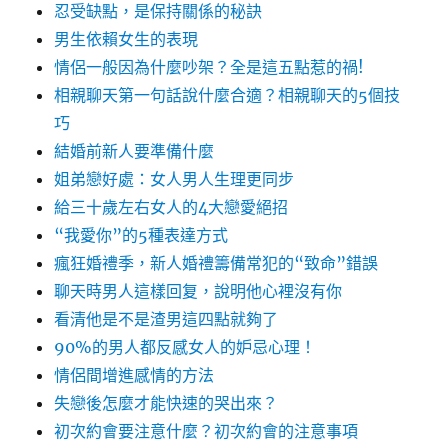
忍受缺點，是保持關係的秘訣
男生依賴女生的表現
情侶一般因為什麼吵架？全是這五點惹的禍!
相親聊天第一句話說什麼合適？相親聊天的5個技
巧
結婚前新人要準備什麼
姐弟戀好處：女人男人生理更同步
給三十歲左右女人的4大戀愛絕招
“我愛你”的5種表達方式
瘋狂婚禮季，新人婚禮籌備常犯的“致命”錯誤
聊天時男人這樣回复，說明他心裡沒有你
看清他是不是渣男這四點就夠了
90%的男人都反感女人的妒忌心理！
情侶間增進感情的方法
失戀後怎麼才能快速的哭出來？
初次約會要注意什麼？初次約會的注意事項