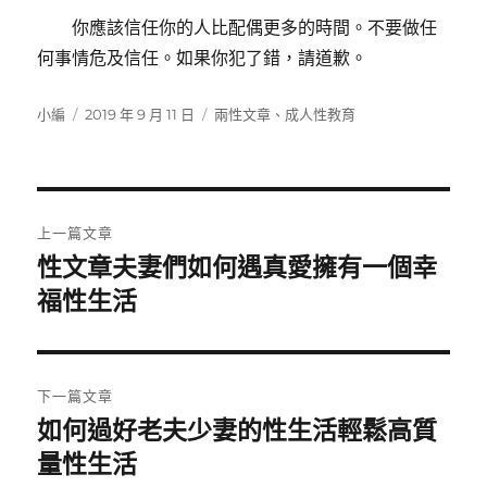
你應該信任你的人比配偶更多的時間。不要做任
何事情危及信任。如果你犯了錯，請道歉。
作
發
分
小編
2019 年 9 月 11 日
兩性文章
、
成人性教育
者
佈
類
日
期:
文
上一篇文章
章
性文章夫妻們如何遇真愛擁有一個幸
上
一
福性生活
導
篇
覽
文
章:
下一篇文章
如何過好老夫少妻的性生活輕鬆高質
下
一
量性生活