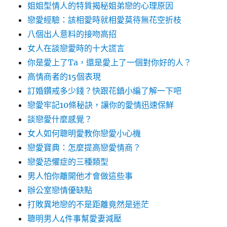
姐姐型情人的特質揭秘姐弟戀的心理原因
戀愛經驗：該相愛時就相愛莫待無花空折枝
八個出人意料的接吻高招
女人在談戀愛時的十大謊言
你是愛上了Ta，還是愛上了一個對你好的人？
高情商者的15個表現
訂婚鑽戒多少錢？快跟花鎮小編了解一下吧
戀愛牢記10條秘訣，讓你的愛情迅速保鮮
談戀愛什麼感覺？
女人如何聰明愛教你戀愛小心機
戀愛寶典：怎麼提高戀愛情商？
戀愛恐懼症的三種類型
男人怕你離開他才會做這些事
辦公室戀情優缺點
打敗異地戀的不是距離竟然是迷茫
聰明男人4件事幫愛妻減壓