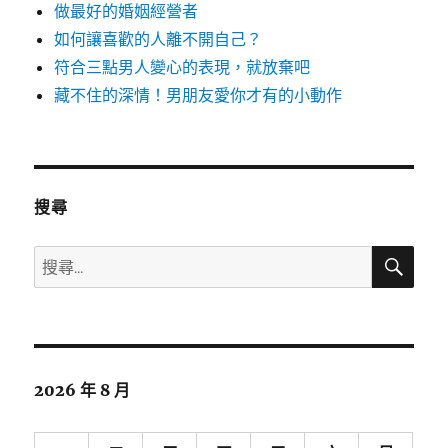
做最好的婚姻經營者
如何讓喜歡的人離不開自己？
符合三點男人變心的表現，就放棄吧
藏不住的深情！男朋友愛你才有的小動作
搜尋
搜
搜
尋
尋
關
鍵
字:
2026 年 8 月