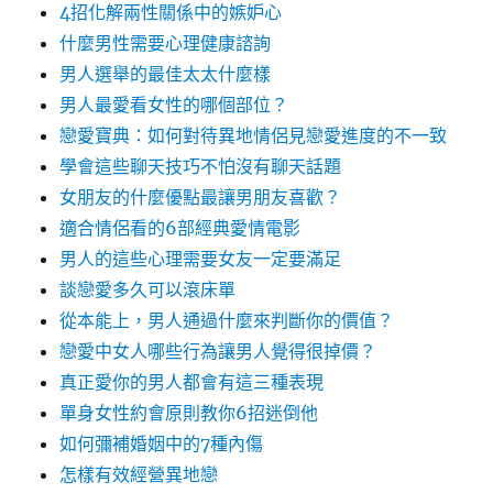
4招化解兩性關係中的嫉妒心
什麼男性需要心理健康諮詢
男人選舉的最佳太太什麼樣
男人最愛看女性的哪個部位？
戀愛寶典：如何對待異地情侶見戀愛進度的不一致
學會這些聊天技巧不怕沒有聊天話題
女朋友的什麼優點最讓男朋友喜歡？
適合情侶看的6部經典愛情電影
男人的這些心理需要女友一定要滿足
談戀愛多久可以滾床單
從本能上，男人通過什麼來判斷你的價值？
戀愛中女人哪些行為讓男人覺得很掉價？
真正愛你的男人都會有這三種表現
單身女性約會原則教你6招迷倒他
如何彌補婚姻中的7種內傷
怎樣有效經營異地戀