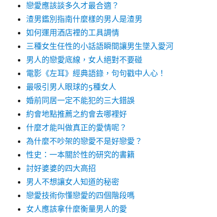
戀愛應該談多久才最合適？
渣男鑑別指南什麼樣的男人是渣男
如何運用酒店裡的工具調情
三種女生任性的小話語瞬間讓男生墜入愛河
男人的戀愛底線，女人絕對不要碰
電影《左耳》經典語錄，句句戳中人心！
最吸引男人眼球的5種女人
婚前同居一定不能犯的三大錯誤
約會地點推薦之約會去哪裡好
什麼才能叫做真正的愛情呢？
為什麼不吵架的戀愛不是好戀愛？
性史：一本關於性的研究的書籍
討好婆婆的四大高招
男人不想讓女人知道的秘密
戀愛技術你懂戀愛的四個階段嗎
女人應該拿什麼衡量男人的愛