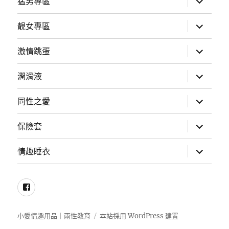
猛男專區
單
開
子
選
展
靚女專區
單
開
子
選
展
激情跳蛋
單
開
子
選
展
潤滑液
單
開
子
選
展
同性之愛
單
開
子
選
展
保險套
單
開
子
選
展
情趣睡衣
單
開
子
選
單
Facebook
小愛情趣用品｜兩性教育
本站採用 WordPress 建置