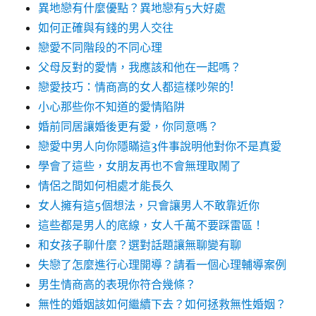
異地戀有什麼優點？異地戀有5大好處
如何正確與有錢的男人交往
戀愛不同階段的不同心理
父母反對的愛情，我應該和他在一起嗎？
戀愛技巧：情商高的女人都這樣吵架的!
小心那些你不知道的愛情陷阱
婚前同居讓婚後更有愛，你同意嗎？
戀愛中男人向你隱瞞這3件事說明他對你不是真愛
學會了這些，女朋友再也不會無理取鬧了
情侶之間如何相處才能長久
女人擁有這5個想法，只會讓男人不敢靠近你
這些都是男人的底線，女人千萬不要踩雷區！
和女孩子聊什麼？選對話題讓無聊變有聊
失戀了怎麼進行心理開導？請看一個心理輔導案例
男生情商高的表現你符合幾條？
無性的婚姻該如何繼續下去？如何拯救無性婚姻？