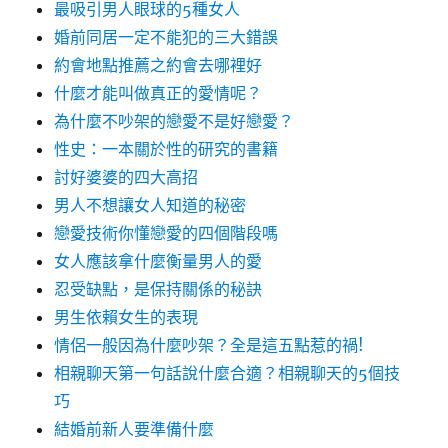
最吸引男人眼球的5種女人
婚前同居一定不能犯的三大錯誤
約會地點推薦之約會去哪裡好
什麼才能叫做真正的愛情呢？
為什麼不吵架的戀愛不是好戀愛？
性史：一本關於性的研究的書籍
討好婆婆的四大高招
男人不想讓女人知道的秘密
戀愛技術你懂戀愛的四個階段嗎
女人應該拿什麼衡量男人的愛
忍受缺點，是保持關係的秘訣
男生依賴女生的表現
情侶一般因為什麼吵架？全是這五點惹的禍!
相親聊天第一句話說什麼合適？相親聊天的5個技
巧
結婚前新人要準備什麼