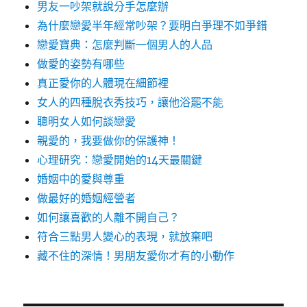
男友一吵架就說分手怎麼辦
為什麼戀愛半年經常吵架？要明白爭理不如爭錯
戀愛寶典：怎麼判斷一個男人的人品
做愛的姿勢有哪些
真正愛你的人體現在細節裡
女人的四種脫衣秀技巧，讓他浴罷不能
聰明女人如何談戀愛
親愛的，我要做你的保護神！
心理研究：戀愛開始的14天最關鍵
婚姻中的愛與尊重
做最好的婚姻經營者
如何讓喜歡的人離不開自己？
符合三點男人變心的表現，就放棄吧
藏不住的深情！男朋友愛你才有的小動作