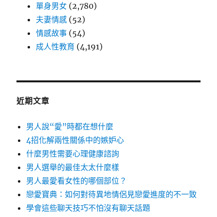
單身男女
(2,780)
夫妻情感
(52)
情感故事
(54)
成人性教育
(4,191)
近期文章
男人說“愛”時都在想什麼
4招化解兩性關係中的嫉妒心
什麼男性需要心理健康諮詢
男人選舉的最佳太太什麼樣
男人最愛看女性的哪個部位？
戀愛寶典：如何對待異地情侶見戀愛進度的不一致
學會這些聊天技巧不怕沒有聊天話題