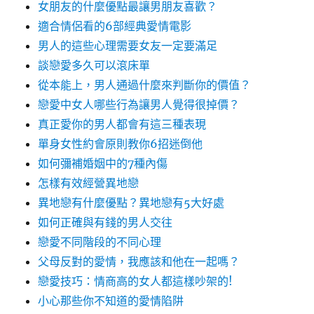
女朋友的什麼優點最讓男朋友喜歡？
適合情侶看的6部經典愛情電影
男人的這些心理需要女友一定要滿足
談戀愛多久可以滾床單
從本能上，男人通過什麼來判斷你的價值？
戀愛中女人哪些行為讓男人覺得很掉價？
真正愛你的男人都會有這三種表現
單身女性約會原則教你6招迷倒他
如何彌補婚姻中的7種內傷
怎樣有效經營異地戀
異地戀有什麼優點？異地戀有5大好處
如何正確與有錢的男人交往
戀愛不同階段的不同心理
父母反對的愛情，我應該和他在一起嗎？
戀愛技巧：情商高的女人都這樣吵架的!
小心那些你不知道的愛情陷阱