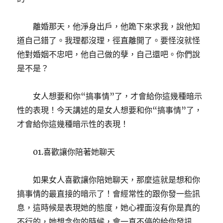
離婚那天，他淨身出戶，他跪下來求我，說他知
道自己錯了。我理都沒理，徑直離開了。要怪沒就怪
他對婚姻不忠吧，他自己做的孽，自己還吧。你們說
是不是？
女人想要和你“搞事情”了，才會給你這幾種暗示
性的表現！今天講述的是女人想要和你“搞事情”了，
才會給你這幾種暗示性的表現！
01.喜歡讓你陪著她聊天
如果女人喜歡讓你陪她聊天，那麼這就是想和你
搞事情的最直接的暗示了！會經常性的跟你發一些訊
息，這時候是表現她的態度，她心裡面沒有你是真的
不行的，她想念你的時候，會一直不停的給你發訊