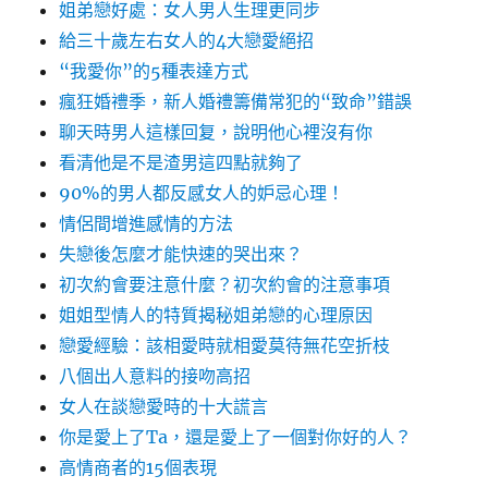
姐弟戀好處：女人男人生理更同步
給三十歲左右女人的4大戀愛絕招
“我愛你”的5種表達方式
瘋狂婚禮季，新人婚禮籌備常犯的“致命”錯誤
聊天時男人這樣回复，說明他心裡沒有你
看清他是不是渣男這四點就夠了
90%的男人都反感女人的妒忌心理！
情侶間增進感情的方法
失戀後怎麼才能快速的哭出來？
初次約會要注意什麼？初次約會的注意事項
姐姐型情人的特質揭秘姐弟戀的心理原因
戀愛經驗：該相愛時就相愛莫待無花空折枝
八個出人意料的接吻高招
女人在談戀愛時的十大謊言
你是愛上了Ta，還是愛上了一個對你好的人？
高情商者的15個表現