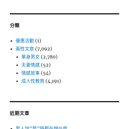
分類
優惠活動
(1)
兩性文章
(7,092)
單身男女
(2,780)
夫妻情感
(52)
情感故事
(54)
成人性教育
(4,191)
近期文章
男人說“愛”時都在想什麼