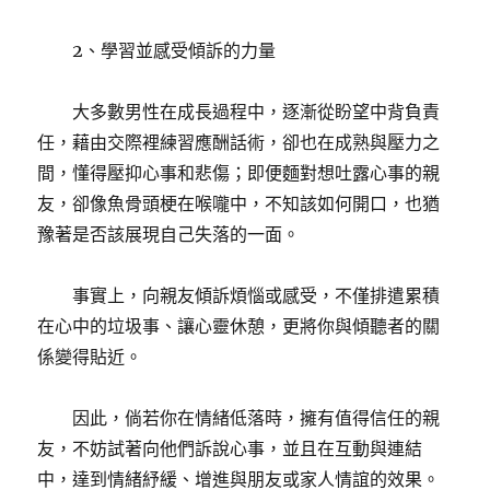
2、學習並感受傾訴的力量
大多數男性在成長過程中，逐漸從盼望中背負責
任，藉由交際裡練習應酬話術，卻也在成熟與壓力之
間，懂得壓抑心事和悲傷；即便麵對想吐露心事的親
友，卻像魚骨頭梗在喉嚨中，不知該如何開口，也猶
豫著是否該展現自己失落的一面。
事實上，向親友傾訴煩惱或感受，不僅排遣累積
在心中的垃圾事、讓心靈休憩，更將你與傾聽者的關
係變得貼近。
因此，倘若你在情緒低落時，擁有值得信任的親
友，不妨試著向他們訴說心事，並且在互動與連結
中，達到情緒紓緩、增進與朋友或家人情誼的效果。