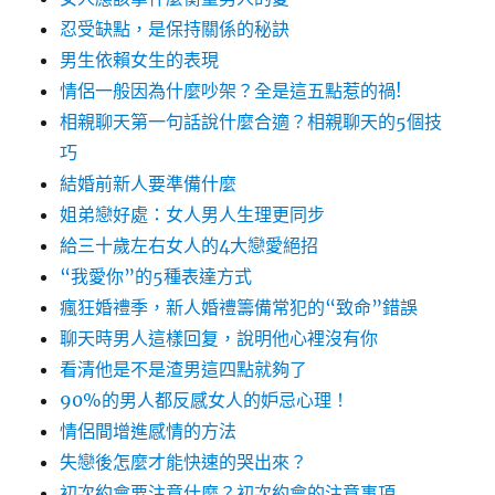
忍受缺點，是保持關係的秘訣
男生依賴女生的表現
情侶一般因為什麼吵架？全是這五點惹的禍!
相親聊天第一句話說什麼合適？相親聊天的5個技
巧
結婚前新人要準備什麼
姐弟戀好處：女人男人生理更同步
給三十歲左右女人的4大戀愛絕招
“我愛你”的5種表達方式
瘋狂婚禮季，新人婚禮籌備常犯的“致命”錯誤
聊天時男人這樣回复，說明他心裡沒有你
看清他是不是渣男這四點就夠了
90%的男人都反感女人的妒忌心理！
情侶間增進感情的方法
失戀後怎麼才能快速的哭出來？
初次約會要注意什麼？初次約會的注意事項