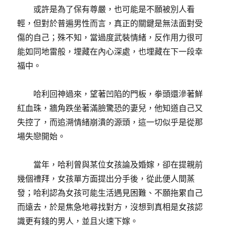
或許是為了保有尊嚴，也可能是不願被別人看
輕，但對於普遍男性而言，真正的關鍵是無法面對受
傷的自己；殊不知，當過度武裝情緒，反作用力很可
能如同地雷般，埋藏在內心深處，也埋藏在下一段幸
福中。
哈利回神過來，望著凹陷的門板，拳頭還滲著鮮
紅血珠，牆角跌坐著滿臉驚恐的妻兒，他知道自己又
失控了，而追溯情緒崩潰的源頭，這一切似乎是從那
場失戀開始。
當年，哈利曾與某位女孩論及婚嫁，卻在提親前
幾個禮拜，女孩單方面提出分手後，從此便人間蒸
發；哈利認為女孩可能生活遇見困難、不願拖累自己
而遠去，於是焦急地尋找對方，沒想到真相是女孩認
識更有錢的男人，並且火速下嫁。