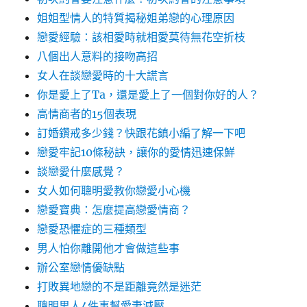
姐姐型情人的特質揭秘姐弟戀的心理原因
戀愛經驗：該相愛時就相愛莫待無花空折枝
八個出人意料的接吻高招
女人在談戀愛時的十大謊言
你是愛上了Ta，還是愛上了一個對你好的人？
高情商者的15個表現
訂婚鑽戒多少錢？快跟花鎮小編了解一下吧
戀愛牢記10條秘訣，讓你的愛情迅速保鮮
談戀愛什麼感覺？
女人如何聰明愛教你戀愛小心機
戀愛寶典：怎麼提高戀愛情商？
戀愛恐懼症的三種類型
男人怕你離開他才會做這些事
辦公室戀情優缺點
打敗異地戀的不是距離竟然是迷茫
聰明男人4件事幫愛妻減壓