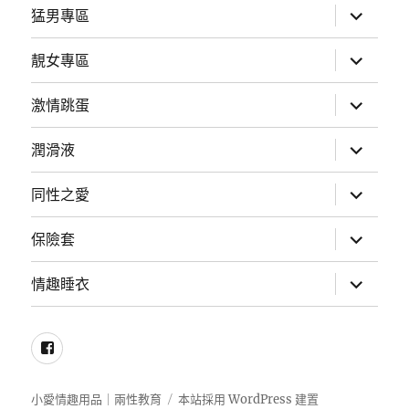
選
展
猛男專區
單
開
子
選
展
靚女專區
單
開
子
選
展
激情跳蛋
單
開
子
選
展
潤滑液
單
開
子
選
展
同性之愛
單
開
子
選
展
保險套
單
開
子
選
展
情趣睡衣
單
開
子
選
單
Facebook
小愛情趣用品｜兩性教育
本站採用 WordPress 建置