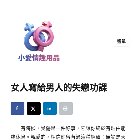
選單
小愛情趣用品｜兩性教育
女人寫給男人的失戀功課
有時候，受傷是一件好事，它讓你終於有理由能
夠休息。親愛的，相信你曾有過這種經驗：無論是天