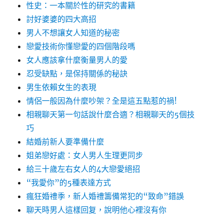
性史：一本關於性的研究的書籍
討好婆婆的四大高招
男人不想讓女人知道的秘密
戀愛技術你懂戀愛的四個階段嗎
女人應該拿什麼衡量男人的愛
忍受缺點，是保持關係的秘訣
男生依賴女生的表現
情侶一般因為什麼吵架？全是這五點惹的禍!
相親聊天第一句話說什麼合適？相親聊天的5個技
巧
結婚前新人要準備什麼
姐弟戀好處：女人男人生理更同步
給三十歲左右女人的4大戀愛絕招
“我愛你”的5種表達方式
瘋狂婚禮季，新人婚禮籌備常犯的“致命”錯誤
聊天時男人這樣回复，說明他心裡沒有你