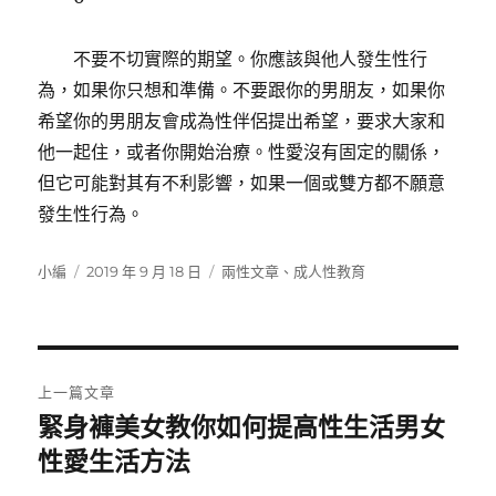
不要不切實際的期望。你應該與他人發生性行
為，如果你只想和準備。不要跟你的男朋友，如果你
希望你的男朋友會成為性伴侶提出希望，要求大家和
他一起住，或者你開始治療。性愛沒有固定的關係，
但它可能對其有不利影響，如果一個或雙方都不願意
發生性行為。
作
發
分
小編
2019 年 9 月 18 日
兩性文章
、
成人性教育
者
佈
類
日
期:
文
上一篇文章
章
緊身褲美女教你如何提高性生活男女
上
一
性愛生活方法
導
篇