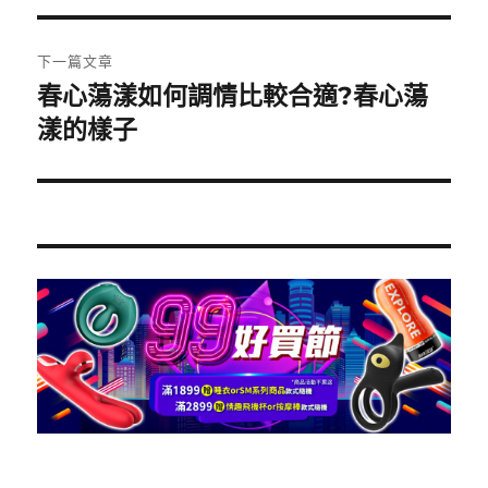
覽
文
章:
下一篇文章
春心蕩漾如何調情比較合適?春心蕩
下
一
漾的樣子
篇
文
章: