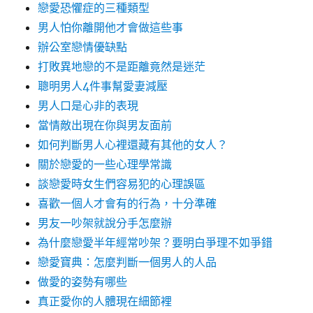
戀愛恐懼症的三種類型
男人怕你離開他才會做這些事
辦公室戀情優缺點
打敗異地戀的不是距離竟然是迷茫
聰明男人4件事幫愛妻減壓
男人口是心非的表現
當情敵出現在你與男友面前
如何判斷男人心裡還藏有其他的女人？
關於戀愛的一些心理學常識
談戀愛時女生們容易犯的心理誤區
喜歡一個人才會有的行為，十分準確
男友一吵架就說分手怎麼辦
為什麼戀愛半年經常吵架？要明白爭理不如爭錯
戀愛寶典：怎麼判斷一個男人的人品
做愛的姿勢有哪些
真正愛你的人體現在細節裡