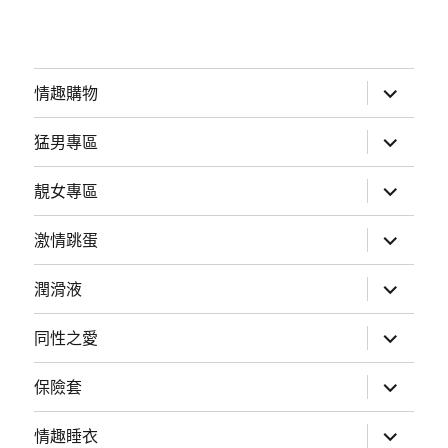
展
情趣購物
開
子
選
展
猛男專區
單
開
子
選
展
靚女專區
單
開
子
選
展
激情跳蛋
單
開
子
選
展
潤滑液
單
開
子
選
展
同性之愛
單
開
子
選
展
保險套
單
開
子
選
展
情趣睡衣
單
開