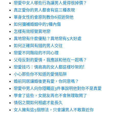
戀愛中女人哪些行為讓男人覺得很掉價？
真正愛你的男人都會有這三種表現
單身女性約會原則教你6招迷倒他
如何彌補婚姻中的7種內傷
怎樣有效經營異地戀
異地戀有什麼優點？異地戀有5大好處
如何正確與有錢的男人交往
戀愛不同階段的不同心理
父母反對的愛情，我應該和他在一起嗎？
戀愛技巧：情商高的女人都這樣吵架的!
小心那些你不知道的愛情陷阱
婚前同居讓婚後更有愛，你同意嗎？
戀愛中男人向你隱瞞這3件事說明他對你不是真愛
學會了這些，女朋友再也不會無理取鬧了
情侶之間如何相處才能長久
女人擁有這5個想法，只會讓男人不敢靠近你