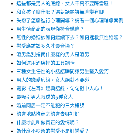
這些都是男人的底線，女人千萬不要踩雷區！
和女孩子聊什麼？選對話題讓無聊變有聊
失戀了怎麼進行心理開導？請看一個心理輔導案例
男生情商高的表現你符合幾條？
無性的婚姻該如何繼續下去？如何拯救無性婚姻？
戀愛應該談多久才最合適？
渣男鑑別指南什麼樣的男人是渣男
如何運用酒店裡的工具調情
三種女生任性的小話語瞬間讓男生墜入愛河
男人的戀愛底線，女人絕對不要碰
電影《左耳》經典語錄，句句戳中人心！
最吸引男人眼球的5種女人
婚前同居一定不能犯的三大錯誤
約會地點推薦之約會去哪裡好
什麼才能叫做真正的愛情呢？
為什麼不吵架的戀愛不是好戀愛？