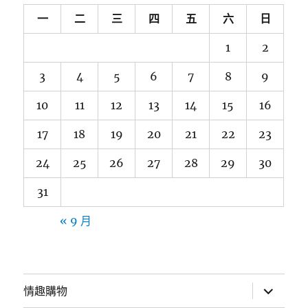
一
二
三
四
五
六
日
1
2
3
4
5
6
7
8
9
10
11
12
13
14
15
16
17
18
19
20
21
22
23
24
25
26
27
28
29
30
31
« 9 月
展
情趣購物
開