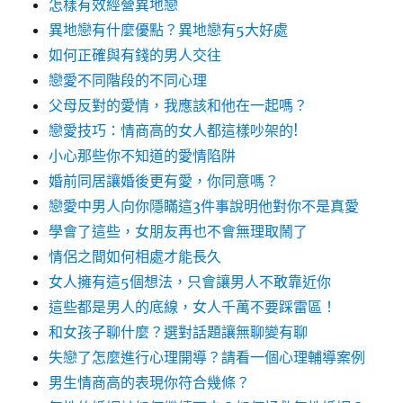
怎樣有效經營異地戀
異地戀有什麼優點？異地戀有5大好處
如何正確與有錢的男人交往
戀愛不同階段的不同心理
父母反對的愛情，我應該和他在一起嗎？
戀愛技巧：情商高的女人都這樣吵架的!
小心那些你不知道的愛情陷阱
婚前同居讓婚後更有愛，你同意嗎？
戀愛中男人向你隱瞞這3件事說明他對你不是真愛
學會了這些，女朋友再也不會無理取鬧了
情侶之間如何相處才能長久
女人擁有這5個想法，只會讓男人不敢靠近你
這些都是男人的底線，女人千萬不要踩雷區！
和女孩子聊什麼？選對話題讓無聊變有聊
失戀了怎麼進行心理開導？請看一個心理輔導案例
男生情商高的表現你符合幾條？