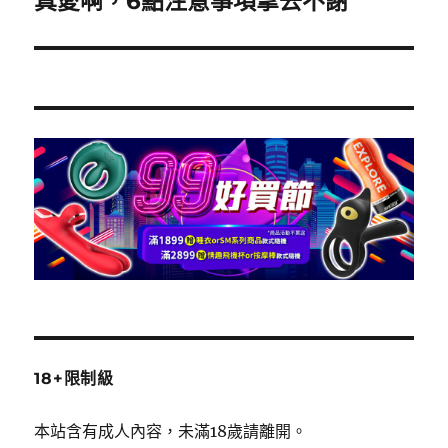
真愛啊，6點注意事項拿去不謝
一
篇
文
章:
18+限制級
本站含有成人內容，未滿18歲請離開。