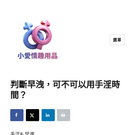
選單
小愛情趣用品｜兩性教育
判斷早洩，可不可以用手淫時
間？
手淫& 早洩