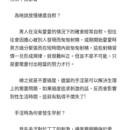
為啥說放慢速度自慰？
男人在沒有愛愛的情況下的確會經常自慰。但往
往會因擔心被別人發現而匆匆射精，或剛開始愛愛時
男方過分緊張而在短時間內就匆匆射精。這些射精習
慣一旦形成規律，就很難糾正。但並不是不可能，只
是要需要付出相當的努力才行。
總之就是不要過度，適當的手淫是可以解決生理
上的需要問題，如果過度追求刺激的話，反而會影響
到性生活時間，這就有點得不償失了!
手淫時為何會發生早射？
首先手淫對於丁丁的刺激，通常要明顯強於愛