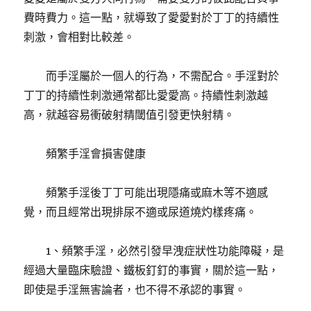
費時費力。這一點，就導致了愛愛對於丁丁的持續性
刺激，會相對比較差。
而手淫屬於一個人的行為，不需配合。手淫對於
丁丁的持續性刺激通常都比愛愛高。持續性刺激越
高，就越容易衝破射精閾值引發更快射精。
頻繁手淫會損害健康
頻繁手淫後丁丁可能出現隱痛或麻木等不適感
覺，而且經常出現排尿不適或尿道燒灼樣疼痛。
1、頻繁手淫，必然引發早洩症狀性功能障礙，是
經過大量臨床驗證、鐵板釘釘的事實，關於這一點，
即使是手淫無害論者，也不得不承認的事實。