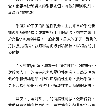
愛，更容易衝破男人的射精閾值，導致射精的提前、
愛愛時間的縮短。
手淫對於丁丁的壓迫性刺激，主要來自於手或者
情趣用品的持握；愛愛對於丁丁的刺激，則主要來自
於女性yin道的持握。一般來說，男人的丁丁，受到的
持握強度越高，就越容易衝破射精閾值，就越容易引
發射精。
而女性的yin道，屬於一個擴張性特別強的器官，
對於男人丁丁的持握能力和壓迫性刺激，自然要明顯
低於手和情趣用品。所以正常的性生活，要比手淫，
更不容易引發提前的射精、造成性生活時間的縮短。
其次，手淫對於丁丁的持續性刺激，強於愛愛。
愛愛是屬於雙方共同行為，需要雙方的彼此配合費事