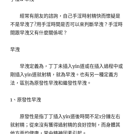
經常有朋友的諮詢，自己手淫時射精快而懷疑是
不是早洩了?用手淫時間是否可以來判斷早洩？手淫時
間跟早洩又有什麼關係呢？
早洩
早洩定義為，丁丁未插入yin道或在插入過程中或
剛插入yin道就射精，就為早洩。也有另一種定義方
法，區別為原發性早洩和繼發性早洩。
1、原發性早洩
原發性是指丁丁插入yin道後時間不足1分鐘左右
就射精；從來沒有獲得過射精的良好控制，而身體其
他方面均健康，常由精神因素引起。