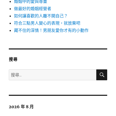
婚姻中的愛與尊重
做最好的婚姻經營者
如何讓喜歡的人離不開自己？
符合三點男人變心的表現，就放棄吧
藏不住的深情！男朋友愛你才有的小動作
搜尋
搜
搜
尋
尋
關
鍵
字:
2026 年 8 月