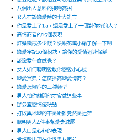
八個出人意料的接吻高招
女人在談戀愛時的十大謊言
你是愛上了Ta，還是愛上了一個對你好的人？
高情商者的15個表現
訂婚鑽戒多少錢？快跟花鎮小編了解一下吧
戀愛牢記10條秘訣，讓你的愛情迅速保鮮
談戀愛什麼感覺？
女人如何聰明愛教你戀愛小心機
戀愛寶典：怎麼提高戀愛情商？
戀愛恐懼症的三種類型
男人怕你離開他才會做這些事
辦公室戀情優缺點
打敗異地戀的不是距離竟然是迷茫
聰明男人4件事幫愛妻減壓
男人口是心非的表現
當情敵出現在你與男友面前