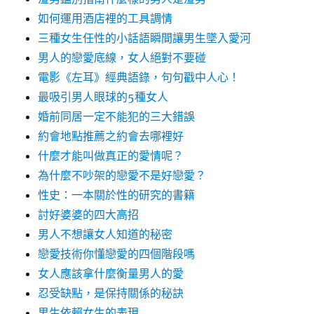
如何運用酒店裡的工具調情
三種女生任性的小話語瞬間讓男生墜入愛河
男人的戀愛底線，女人絕對不要碰
電影《左耳》經典語錄，句句戳中人心！
最吸引男人眼球的5種女人
婚前同居一定不能犯的三大錯誤
約會地點推薦之約會去哪裡好
什麼才能叫做真正的愛情呢？
為什麼不吵架的戀愛不是好戀愛？
性史：一本關於性的研究的書籍
討好婆婆的四大高招
男人不想讓女人知道的秘密
戀愛技術你懂戀愛的四個階段嗎
女人應該拿什麼衡量男人的愛
忍受缺點，是保持關係的秘訣
男生依賴女生的表現