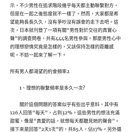
示，不少男性在追求階段幾乎每天都主動聯繫對方，
但是在一起之後態度就不一樣了。然而，大家都是希
望能夠長長久久，沒有爭吵沒有誤會的走下去吧。這
次，日本就刊登了一項有關“男性對於交往的真實心
聲”的調查問卷，共有444名男性參與。那麼男性心中
的理想戀情究竟是怎樣的，又該保持怎樣的距離感
呢。不妨一起來了解一下。
所有男人都渴望的約會頻率2
1、理想的聯繫頻率是多久一次?
關於這個問題的答案似乎有些出乎意料，其中有
126人回答“每天”，占到32%。這些男性的想法充滿
甜蜜，像是“真愛的話，就想每天都聽見她的聲音”。
接下來是回答“2天1次”的，共85人，佔17%。另外還