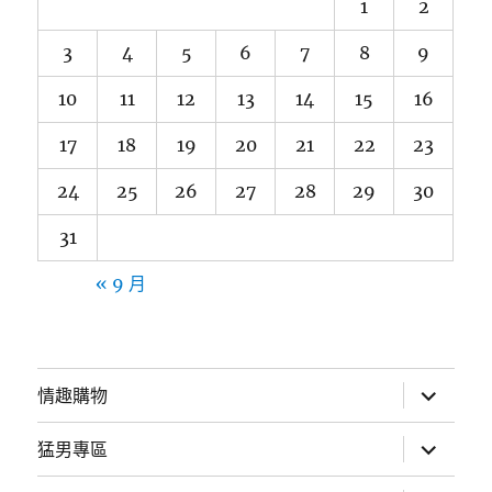
1
2
3
4
5
6
7
8
9
10
11
12
13
14
15
16
17
18
19
20
21
22
23
24
25
26
27
28
29
30
31
« 9 月
展
情趣購物
開
子
選
展
猛男專區
單
開
子