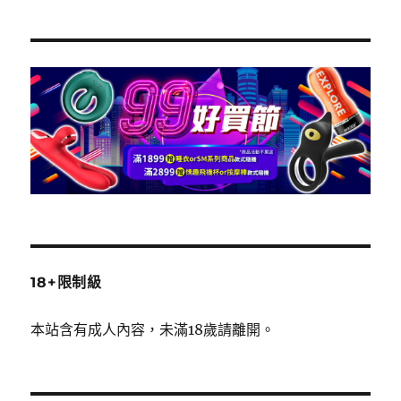
文
章:
18+限制級
本站含有成人內容，未滿18歲請離開。