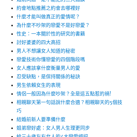
約會地點推薦之約會去哪裡好
什麼才能叫做真正的愛情呢？
為什麼不吵架的戀愛不是好戀愛？
性史：一本關於性的研究的書籍
討好婆婆的四大高招
男人不想讓女人知道的秘密
戀愛技術你懂戀愛的四個階段嗎
女人應該拿什麼衡量男人的愛
忍受缺點，是保持關係的秘訣
男生依賴女生的表現
情侶一般因為什麼吵架？全是這五點惹的禍!
相親聊天第一句話說什麼合適？相親聊天的5個技
巧
結婚前新人要準備什麼
姐弟戀好處：女人男人生理更同步
給三十歲左右女人的4大戀愛絕招