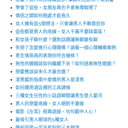
學會了這些，女朋友再也不會無理取鬧了
情侶之間如何相處才能長久
女人擁有這5個想法，只會讓男人不敢靠近你
這些都是男人的底線，女人千萬不要踩雷區！
和女孩子聊什麼？選對話題讓無聊變有聊
失戀了怎麼進行心理開導？請看一個心理輔導案例
男生情商高的表現你符合幾條？
無性的婚姻該如何繼續下去？如何拯救無性婚姻？
戀愛應該談多久才最合適？
渣男鑑別指南什麼樣的男人是渣男
如何運用酒店裡的工具調情
三種女生任性的小話語瞬間讓男生墜入愛河
男人的戀愛底線，女人絕對不要碰
電影《左耳》經典語錄，句句戳中人心！
最吸引男人眼球的5種女人
婚前同居一定不能犯的三大錯誤