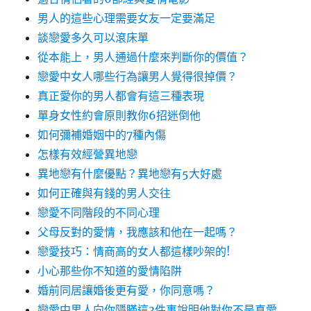
男人的這些心理需要女友一定要滿足
談戀愛多久可以滾床單
從本能上，男人通過什麼來判斷你的價值？
戀愛中女人哪些行為讓男人覺得很掉價？
真正愛你的男人都會有這三種表現
單身女性約會原則教你6招迷倒他
如何彌補婚姻中的7種內傷
怎樣有效經營異地戀
異地戀有什麼優點？異地戀有5大好處
如何正確與有錢的男人交往
戀愛不同階段的不同心理
父母反對的愛情，我應該和他在一起嗎？
戀愛技巧：情商高的女人都這樣吵架的!
小心那些你不知道的愛情陷阱
婚前同居讓婚後更有愛，你同意嗎？
戀愛中男人向你隱瞞這3件事說明他對你不是真愛