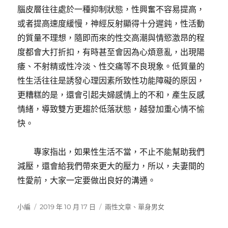
腦皮層往往處於一種抑制狀態，性興奮不容易提高，
或者提高速度緩慢，神經反射顯得十分遲鈍，性活動
的質量不理想，隨即而來的性交高潮與情慾激昂的程
度都會大打折扣，有時甚至會因為心煩意亂，出現陽
痿、不射精或性冷淡、性交痛等不良現象。低質量的
性生活往往是誘發心理因素所致性功能障礙的原因，
更糟糕的是，還會引起夫婦感情上的不和，產生反感
情緒，導致雙方更趨於低落狀態，越發加重心情不愉
快。
專家指出，如果性生活不當，不止不能幫助我們
減壓，還會給我們帶來更大的壓力，所以，夫妻間的
性愛前，大家一定要做出良好的溝通。
作
發
分
小編
2019 年 10 月 17 日
兩性文章
、
單身男女
者
佈
類
日