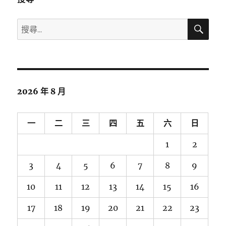
搜
搜
尋
尋
關
鍵
字:
2026 年 8 月
一
二
三
四
五
六
日
1
2
3
4
5
6
7
8
9
10
11
12
13
14
15
16
17
18
19
20
21
22
23