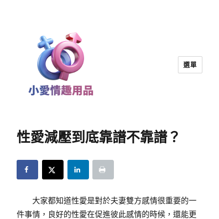
選單
小愛情趣用品｜兩性教育
性愛減壓到底靠譜不靠譜？
大家都知道性愛是對於夫妻雙方感情很重要的一
件事情，良好的性愛在促進彼此感情的時候，還能更