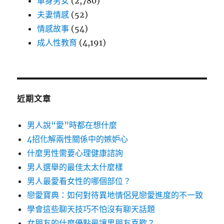
單身男女
(2,780)
夫妻情感
(52)
情感故事
(54)
成人性教育
(4,191)
近期文章
男人說“愛”時都在想什麼
4招化解兩性關係中的嫉妒心
什麼男性需要心理健康諮詢
男人選舉的最佳太太什麼樣
男人最愛看女性的哪個部位？
戀愛寶典：如何對待異地情侶見戀愛進度的不一致
學會這些聊天技巧不怕沒有聊天話題
女朋友的什麼優點最讓男朋友喜歡？