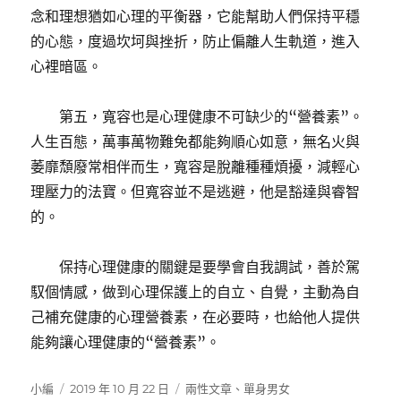
念和理想猶如心理的平衡器，它能幫助人們保持平穩
的心態，度過坎坷與挫折，防止偏離人生軌道，進入
心裡暗區。
第五，寬容也是心理健康不可缺少的“營養素”。
人生百態，萬事萬物難免都能夠順心如意，無名火與
萎靡頹廢常相伴而生，寬容是脫離種種煩擾，減輕心
理壓力的法寶。但寬容並不是逃避，他是豁達與睿智
的。
保持心理健康的關鍵是要學會自我調試，善於駕
馭個情感，做到心理保護上的自立、自覺，主動為自
己補充健康的心理營養素，在必要時，也給他人提供
能夠讓心理健康的“營養素”。
作
發
分
小編
2019 年 10 月 22 日
兩性文章
、
單身男女