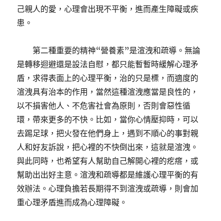
己親人的愛，心理會出現不平衡，進而產生障礙或疾
患。
第二種重要的精神“營養素”是渲洩和疏導。無論
是轉移迴避還是設法自慰，都只能暫暫時緩解心理矛
盾，求得表面上的心理平衡，治的只是標，而適度的
渲洩具有治本的作用，當然這種渲洩應當是良性的，
以不損害他人、不危害社會為原則，否則會惡性循
環，帶來更多的不快。比如，當你心情壓抑時，可以
去踢足球，把火發在他們身上，遇到不順心的事對親
人和好友訴說，把心裡的不快倒出來，這就是渲洩。
與此同時，也希望有人幫助自己解開心裡的疙瘩，或
幫助出出好主意。渲洩和疏導都是維護心理平衡的有
效辦法。心理負擔若長期得不到渲洩或疏導，則會加
重心理矛盾進而成為心理障礙。