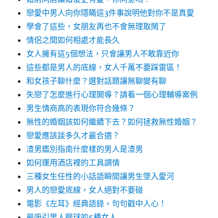
戀愛中男人向你隱瞞這3件事說明他對你不是真愛
學會了這些，女朋友再也不會無理取鬧了
情侶之間如何相處才能長久
女人擁有這5個想法，只會讓男人不敢靠近你
這些都是男人的底線，女人千萬不要踩雷區！
和女孩子聊什麼？選對話題讓無聊變有聊
失戀了怎麼進行心理開導？請看一個心理輔導案例
男生情商高的表現你符合幾條？
無性的婚姻該如何繼續下去？如何拯救無性婚姻？
戀愛應該談多久才最合適？
渣男鑑別指南什麼樣的男人是渣男
如何運用酒店裡的工具調情
三種女生任性的小話語瞬間讓男生墜入愛河
男人的戀愛底線，女人絕對不要碰
電影《左耳》經典語錄，句句戳中人心！
最吸引男人眼球的5種女人