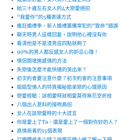
給三十歲左右女人的4大戀愛絕招
“我愛你”的5種表達方式
瘋狂婚禮季，新人婚禮籌備常犯的“致命”錯誤
聊天時男人這樣回复，說明他心裡沒有你
看清他是不是渣男這四點就夠了
90%的男人都反感女人的妒忌心理！
情侶間增進感情的方法
失戀後怎麼才能快速的哭出來？
初次約會要注意什麼？初次約會的注意事項
姐姐型情人的特質揭秘姐弟戀的心理原因
戀愛經驗：該相愛時就相愛莫待無花空折枝
八個出人意料的接吻高招
女人在談戀愛時的十大謊言
你是愛上了Ta，還是愛上了一個對你好的人？
高情商者的15個表現
訂婚鑽戒多少錢？快跟花鎮小編了解一下吧