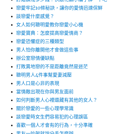
戀愛牢記10條秘訣，讓你的愛情迅速保鮮
談戀愛什麼感覺？
女人如何聰明愛教你戀愛小心機
戀愛寶典：怎麼提高戀愛情商？
戀愛恐懼症的三種類型
男人怕你離開他才會做這些事
辦公室戀情優缺點
打敗異地戀的不是距離竟然是迷茫
聰明男人4件事幫愛妻減壓
男人口是心非的表現
當情敵出現在你與男友面前
如何判斷男人心裡還藏有其他的女人？
關於戀愛的一些心理學常識
談戀愛時女生們容易犯的心理誤區
喜歡一個人才會有的行為，十分準確
男友一吵架就說分手怎麼辦