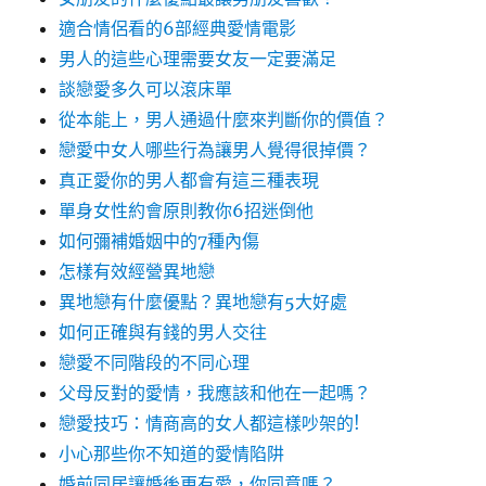
適合情侶看的6部經典愛情電影
男人的這些心理需要女友一定要滿足
談戀愛多久可以滾床單
從本能上，男人通過什麼來判斷你的價值？
戀愛中女人哪些行為讓男人覺得很掉價？
真正愛你的男人都會有這三種表現
單身女性約會原則教你6招迷倒他
如何彌補婚姻中的7種內傷
怎樣有效經營異地戀
異地戀有什麼優點？異地戀有5大好處
如何正確與有錢的男人交往
戀愛不同階段的不同心理
父母反對的愛情，我應該和他在一起嗎？
戀愛技巧：情商高的女人都這樣吵架的!
小心那些你不知道的愛情陷阱
婚前同居讓婚後更有愛，你同意嗎？