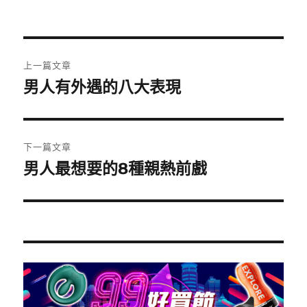
者
佈
類
日
期:
文
上一篇文章
章
男人有外遇的八大表現
上
一
導
篇
覽
文
下一篇文章
章:
男人最想要的8種親熱前戲
下
一
篇
文
章: