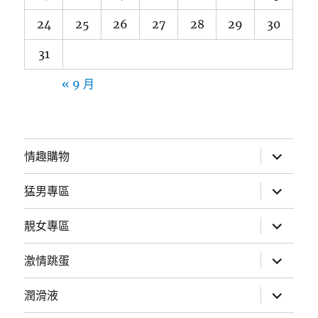
24
25
26
27
28
29
30
31
« 9 月
展
情趣購物
開
子
選
展
猛男專區
單
開
子
選
展
靚女專區
單
開
子
選
展
激情跳蛋
單
開
子
選
展
潤滑液
單
開
子