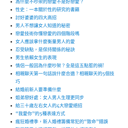
為什麼不吵架的戀愛不是好戀愛？
性史：一本關於性的研究的書籍
討好婆婆的四大高招
男人不想讓女人知道的秘密
戀愛技術你懂戀愛的四個階段嗎
女人應該拿什麼衡量男人的愛
忍受缺點，是保持關係的秘訣
男生依賴女生的表現
情侶一般因為什麼吵架？全是這五點惹的禍!
相親聊天第一句話說什麼合適？相親聊天的5個技
巧
結婚前新人要準備什麼
姐弟戀好處：女人男人生理更同步
給三十歲左右女人的4大戀愛絕招
“我愛你”的5種表達方式
瘋狂婚禮季，新人婚禮籌備常犯的“致命”錯誤