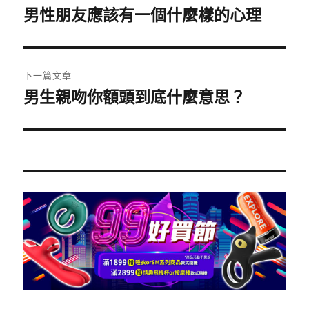
章
男性朋友應該有一個什麼樣的心理
上
一
導
篇
覽
文
下一篇文章
章:
男生親吻你額頭到底什麼意思？
下
一
篇
文
章: