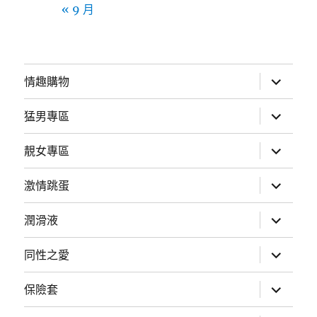
« 9 月
展
情趣購物
開
子
選
展
猛男專區
單
開
子
選
展
靚女專區
單
開
子
選
展
激情跳蛋
單
開
子
選
展
潤滑液
單
開
子
選
展
同性之愛
單
開
子
選
展
保險套
單
開
子