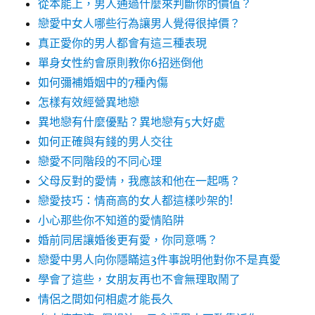
從本能上，男人通過什麼來判斷你的價值？
戀愛中女人哪些行為讓男人覺得很掉價？
真正愛你的男人都會有這三種表現
單身女性約會原則教你6招迷倒他
如何彌補婚姻中的7種內傷
怎樣有效經營異地戀
異地戀有什麼優點？異地戀有5大好處
如何正確與有錢的男人交往
戀愛不同階段的不同心理
父母反對的愛情，我應該和他在一起嗎？
戀愛技巧：情商高的女人都這樣吵架的!
小心那些你不知道的愛情陷阱
婚前同居讓婚後更有愛，你同意嗎？
戀愛中男人向你隱瞞這3件事說明他對你不是真愛
學會了這些，女朋友再也不會無理取鬧了
情侶之間如何相處才能長久