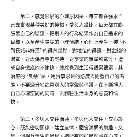
第二，感覺很累的心理原因是，每天都在強求自
己去實現某種美好的憧憬，愛與人攀比，每天都在膨
脹著自己的慾望，把別人的行為結果作為自己追求的
目標，以至產生貪婪的心理情結，心理上產生一種“不
到長城非好漢”的飢荒感覺，對地位的飢餓、對金錢的
渴望、對虛偽自尊的堅持、對享樂的無盡慾望等，造
成自身徹底的不愉快，總感覺到生活得很累很累。其
治療的“良藥”是，用實事求是的態度去開發自己的潛
能，不要過分地註意別人的掌聲與稱讚，在不斷擴大
自己心理空間的同時，去體驗生活本身的意義和愉
快。
第三，多與人交往溝通。多與他人交往，交心談
心，既能密切關係，建立友情，體會溝通的樂趣，又
是一個相互學習的過程。把所有的抑鬱埋藏在心底，