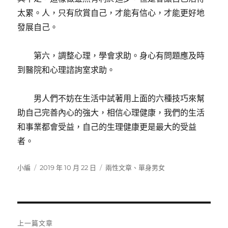
太累。人，只有欣賞自己，才能有信心，才能更好地
發展自己。
第六，調整心理，學會求助。身心有問題應及時
到醫院和心理諮詢室求助。
男人們不妨在生活中試著用上面的六種技巧來幫
助自己完善內心的強大，相信心理健康，我們的生活
和事業都會受益，自己的生理健康更是最大的受益
者。
作
發
分
小編
2019 年 10 月 22 日
兩性文章
、
單身男女
者
佈
類
日
期:
文
上一篇文章