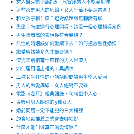
女人擁有這5個想法，只會讓男人不敢靠近你
這些都是男人的底線，女人千萬不要踩雷區！
和女孩子聊什麼？選對話題讓無聊變有聊
失戀了怎麼進行心理開導？請看一個心理輔導案例
男生情商高的表現你符合幾條？
無性的婚姻該如何繼續下去？如何拯救無性婚姻？
戀愛應該談多久才最合適？
渣男鑑別指南什麼樣的男人是渣男
如何運用酒店裡的工具調情
三種女生任性的小話語瞬間讓男生墜入愛河
男人的戀愛底線，女人絕對不要碰
電影《左耳》經典語錄，句句戳中人心！
最吸引男人眼球的5種女人
婚前同居一定不能犯的三大錯誤
約會地點推薦之約會去哪裡好
什麼才能叫做真正的愛情呢？