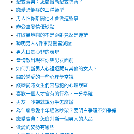
戀愛寶典：怎麼提高戀愛情商？
戀愛恐懼症的三種類型
男人怕你離開他才會做這些事
辦公室戀情優缺點
打敗異地戀的不是距離竟然是迷茫
聰明男人4件事幫愛妻減壓
男人口是心非的表現
當情敵出現在你與男友面前
如何判斷男人心裡還藏有其他的女人？
關於戀愛的一些心理學常識
談戀愛時女生們容易犯的心理誤區
喜歡一個人才會有的行為，十分準確
男友一吵架就說分手怎麼辦
為什麼戀愛半年經常吵架？要明白爭理不如爭錯
戀愛寶典：怎麼判斷一個男人的人品
做愛的姿勢有哪些