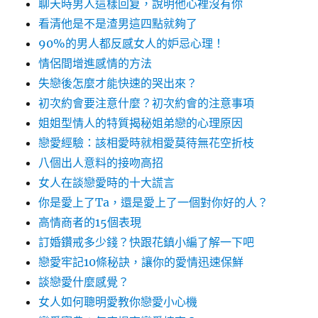
聊天時男人這樣回复，說明他心裡沒有你
看清他是不是渣男這四點就夠了
90%的男人都反感女人的妒忌心理！
情侶間增進感情的方法
失戀後怎麼才能快速的哭出來？
初次約會要注意什麼？初次約會的注意事項
姐姐型情人的特質揭秘姐弟戀的心理原因
戀愛經驗：該相愛時就相愛莫待無花空折枝
八個出人意料的接吻高招
女人在談戀愛時的十大謊言
你是愛上了Ta，還是愛上了一個對你好的人？
高情商者的15個表現
訂婚鑽戒多少錢？快跟花鎮小編了解一下吧
戀愛牢記10條秘訣，讓你的愛情迅速保鮮
談戀愛什麼感覺？
女人如何聰明愛教你戀愛小心機