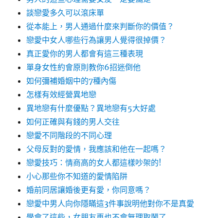
談戀愛多久可以滾床單
從本能上，男人通過什麼來判斷你的價值？
戀愛中女人哪些行為讓男人覺得很掉價？
真正愛你的男人都會有這三種表現
單身女性約會原則教你6招迷倒他
如何彌補婚姻中的7種內傷
怎樣有效經營異地戀
異地戀有什麼優點？異地戀有5大好處
如何正確與有錢的男人交往
戀愛不同階段的不同心理
父母反對的愛情，我應該和他在一起嗎？
戀愛技巧：情商高的女人都這樣吵架的!
小心那些你不知道的愛情陷阱
婚前同居讓婚後更有愛，你同意嗎？
戀愛中男人向你隱瞞這3件事說明他對你不是真愛
學會了這些，女朋友再也不會無理取鬧了