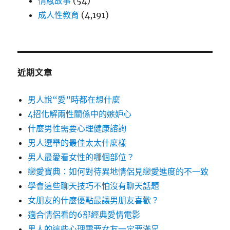
情感故事
(54)
成人性教育
(4,191)
近期文章
男人說“愛”時都在想什麼
4招化解兩性關係中的嫉妒心
什麼男性需要心理健康諮詢
男人選舉的最佳太太什麼樣
男人最愛看女性的哪個部位？
戀愛寶典：如何對待異地情侶見戀愛進度的不一致
學會這些聊天技巧不怕沒有聊天話題
女朋友的什麼優點最讓男朋友喜歡？
適合情侶看的6部經典愛情電影
男人的這些心理需要女友一定要滿足