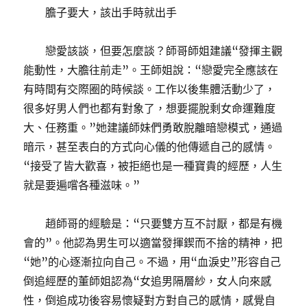
膽子要大，該出手時就出手
戀愛該談，但要怎麼談？師哥師姐建議“發揮主觀
能動性，大膽往前走”。王師姐說：“戀愛完全應該在
有時間有交際圈的時候談。工作以後集體活動少了，
很多好男人們也都有對象了，想要擺脫剩女命運難度
大、任務重。”她建議師妹們勇敢脫離暗戀模式，通過
暗示，甚至表白的方式向心儀的他傳遞自己的感情。
“接受了皆大歡喜，被拒絕也是一種寶貴的經歷，人生
就是要遍嚐各種滋味。”
趙師哥的經驗是：“只要雙方互不討厭，都是有機
會的”。他認為男生可以適當發揮鍥而不捨的精神，把
“她”的心逐漸拉向自己。不過，用“血淚史”形容自己
倒追經歷的董師姐認為“女追男隔層紗，女人向來感
性，倒追成功後容易懷疑對方對自己的感情，感覺自