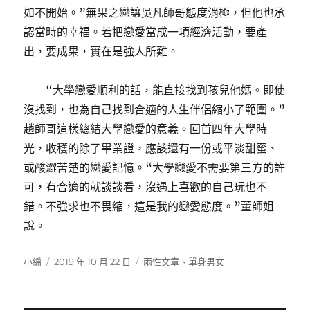
如不開始。”無果之戀讓吳凡師哥態度消極，但他也承
認當時的幸福。若把戀愛當成一項經濟活動，要產
出，要成果，實在是強人所難。
“大學戀愛順利的話，能直接找到孩兒他媽。即使
沒找到，也為自己找到合適的人生伴侶縮小了範圍。”
趙師哥這樣總結大學戀愛的意義。回首四年大學時
光，收穫的除了畢業證，應該還有一份或平淡甜蜜、
或酸澀苦楚的戀愛記憶。“大學戀愛不需要第三方的許
可，有合適的就談談看，沒遇上喜歡的自己玩也不
錯。不強求也不畏縮，這是我的戀愛態度。”董師姐
說。
作
發
分
小編
2019 年 10 月 22 日
兩性文章
、
單身男女
者
佈
類
日
期: