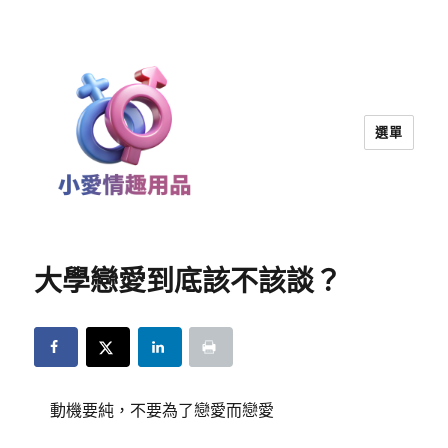
選單
小愛情趣用品｜兩性教育
大學戀愛到底該不該談？
動機要純，不要為了戀愛而戀愛