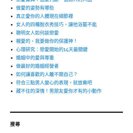
做愛的姿勢有哪些
真正愛你的人體現在細節裡
女人的四種脫衣秀技巧，讓他浴罷不能
聰明女人如何談戀愛
親愛的，我要做你的保護神！
心理研究：戀愛開始的14天最關鍵
婚姻中的愛與尊重
做最好的婚姻經營者
如何讓喜歡的人離不開自己？
符合三點男人變心的表現，就放棄吧
藏不住的深情！男朋友愛你才有的小動作
搜尋