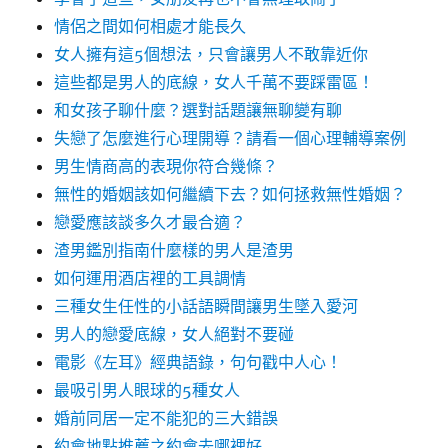
情侶之間如何相處才能長久
女人擁有這5個想法，只會讓男人不敢靠近你
這些都是男人的底線，女人千萬不要踩雷區！
和女孩子聊什麼？選對話題讓無聊變有聊
失戀了怎麼進行心理開導？請看一個心理輔導案例
男生情商高的表現你符合幾條？
無性的婚姻該如何繼續下去？如何拯救無性婚姻？
戀愛應該談多久才最合適？
渣男鑑別指南什麼樣的男人是渣男
如何運用酒店裡的工具調情
三種女生任性的小話語瞬間讓男生墜入愛河
男人的戀愛底線，女人絕對不要碰
電影《左耳》經典語錄，句句戳中人心！
最吸引男人眼球的5種女人
婚前同居一定不能犯的三大錯誤
約會地點推薦之約會去哪裡好