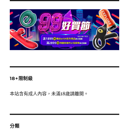
18+限制級
本站含有成人內容，未滿18歲請離開。
分類