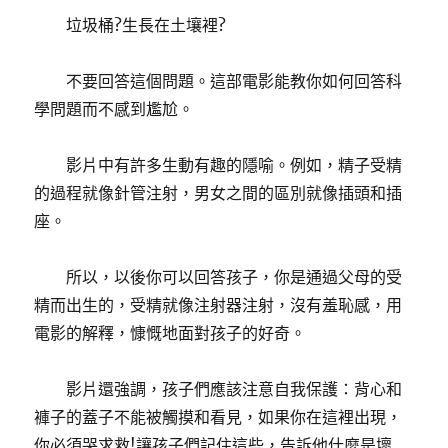
垃圾桶?生長在土壤裡?
不要回答這個問題。這部電影能教你如何回答科
學問題而不感到尷尬。
影片中有許多生動有趣的隱喻。例如，精子受精
的過程就像針管注射，男女之間的區別就像插頭和插
座。
所以，以後你可以回答孩子，你是通過父母的受
精而出生的，受精就像注射器注射，沒有羞恥感，用
電影的解釋，慷慨地面對孩子的好奇。
影片還強調，孩子們應該注意自我保護：背心和
褲子的蓋子不能被觸摸和看見，如果你在這裡出現，
你必須哭求救!讓孩子們記住這些，告訴他什麼是壞