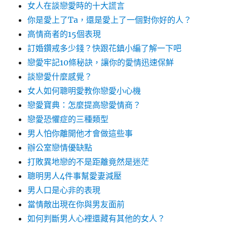
女人在談戀愛時的十大謊言
你是愛上了Ta，還是愛上了一個對你好的人？
高情商者的15個表現
訂婚鑽戒多少錢？快跟花鎮小編了解一下吧
戀愛牢記10條秘訣，讓你的愛情迅速保鮮
談戀愛什麼感覺？
女人如何聰明愛教你戀愛小心機
戀愛寶典：怎麼提高戀愛情商？
戀愛恐懼症的三種類型
男人怕你離開他才會做這些事
辦公室戀情優缺點
打敗異地戀的不是距離竟然是迷茫
聰明男人4件事幫愛妻減壓
男人口是心非的表現
當情敵出現在你與男友面前
如何判斷男人心裡還藏有其他的女人？