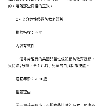
的，遠離那些奇怪的玉米。~
2。七分鐘性侵預防教育短片
推薦指標：五星
內容有效性
一個非常經典的美國兒童性侵犯預防教育視頻，
只持續7分鐘，全面介紹了兒童的自我保護技能。
適宜年齡：2-10歲
推薦理由
當一個孩子還小，不懂這些比喻的時候，他應該