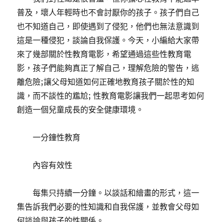
普及，壞人年輕時也不會討厭你的孩子。孩子們自己
也不知道自己，即使遇到了侵犯，他們也無法意識到
這是一種侵犯，談論自我保護。今天，小編給大家帶
來了幾部關於性教育電影，希望通過這些性教育電
影，孩子們能夠真正了解自己，理解危險的警告，逃
離危險;讓父母知道如何正確地教育孩子關於性的知
識，而不談性的尷尬; 性教育電影讓我們一起思考如何
創造一個兒童成長的安全健康環境。
一分鐘性教育
內容有效性
每集只持續一分鐘。以談話和繪畫的形式，這一
集告訴我們必要的性知識和自我保護，並教會父母如
何談論與孩子的性關係。