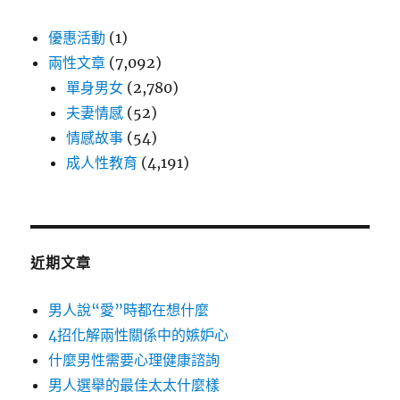
優惠活動
(1)
兩性文章
(7,092)
單身男女
(2,780)
夫妻情感
(52)
情感故事
(54)
成人性教育
(4,191)
近期文章
男人說“愛”時都在想什麼
4招化解兩性關係中的嫉妒心
什麼男性需要心理健康諮詢
男人選舉的最佳太太什麼樣