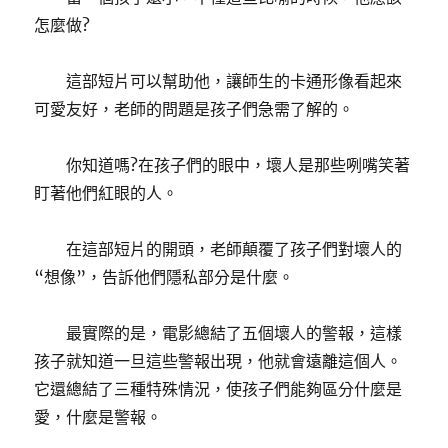
怎麼做?
這部短片可以幫助他，讓師生的卡通形像看起來
可愛友好，老師的問題是孩子們急需了解的。
你知道嗎?在孩子們的眼中，壞人是那些咧嘴笑著
盯著他們紅眼的人。
在這部短片的開頭，老師顛覆了孩子們對壞人的
“想像”，告訴他們隱私部分是什麼。
最實際的是，電影總結了五個壞人的警報，這樣
孩子就知道一旦這些警報出現，他就會遠離這個人。
它還總結了三種特殊情況，使孩子們能夠區分什麼是
愛，什麼是警報。