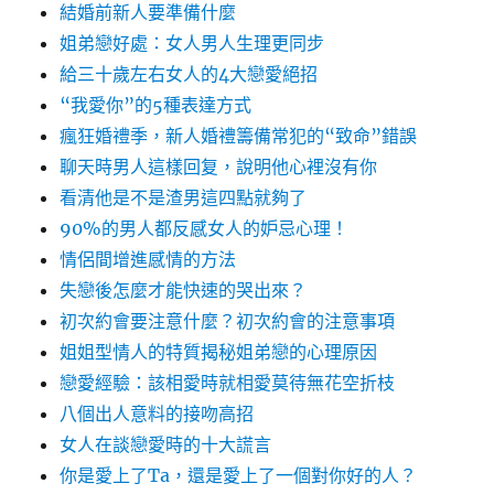
結婚前新人要準備什麼
姐弟戀好處：女人男人生理更同步
給三十歲左右女人的4大戀愛絕招
“我愛你”的5種表達方式
瘋狂婚禮季，新人婚禮籌備常犯的“致命”錯誤
聊天時男人這樣回复，說明他心裡沒有你
看清他是不是渣男這四點就夠了
90%的男人都反感女人的妒忌心理！
情侶間增進感情的方法
失戀後怎麼才能快速的哭出來？
初次約會要注意什麼？初次約會的注意事項
姐姐型情人的特質揭秘姐弟戀的心理原因
戀愛經驗：該相愛時就相愛莫待無花空折枝
八個出人意料的接吻高招
女人在談戀愛時的十大謊言
你是愛上了Ta，還是愛上了一個對你好的人？