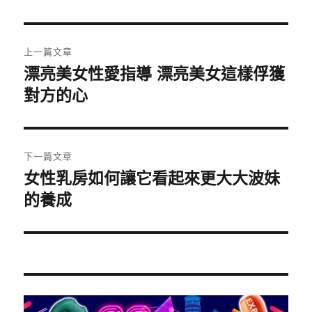
日
期:
文
上一篇文章
章
漂亮美女性愛指導 漂亮美女這樣俘獲
上
一
對方的心
導
篇
覽
文
章:
下一篇文章
女性乳房如何讓它看起來更大大波妹
下
一
的養成
篇
文
章: