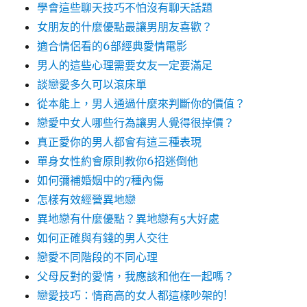
學會這些聊天技巧不怕沒有聊天話題
女朋友的什麼優點最讓男朋友喜歡？
適合情侶看的6部經典愛情電影
男人的這些心理需要女友一定要滿足
談戀愛多久可以滾床單
從本能上，男人通過什麼來判斷你的價值？
戀愛中女人哪些行為讓男人覺得很掉價？
真正愛你的男人都會有這三種表現
單身女性約會原則教你6招迷倒他
如何彌補婚姻中的7種內傷
怎樣有效經營異地戀
異地戀有什麼優點？異地戀有5大好處
如何正確與有錢的男人交往
戀愛不同階段的不同心理
父母反對的愛情，我應該和他在一起嗎？
戀愛技巧：情商高的女人都這樣吵架的!