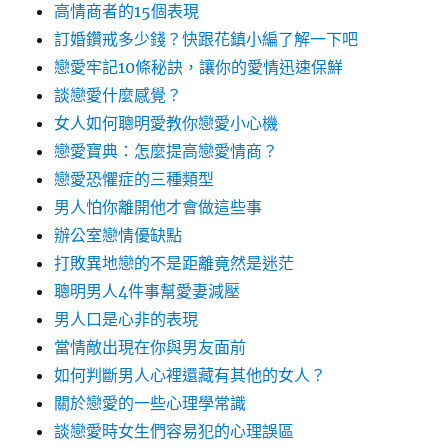
高情商者的15個表現
訂婚鑽戒多少錢？快跟花鎮小編了解一下吧
戀愛牢記10條秘訣，讓你的愛情迅速保鮮
談戀愛什麼感覺？
女人如何聰明愛教你戀愛小心機
戀愛寶典：怎麼提高戀愛情商？
戀愛恐懼症的三種類型
男人怕你離開他才會做這些事
辦公室戀情優缺點
打敗異地戀的不是距離竟然是迷茫
聰明男人4件事幫愛妻減壓
男人口是心非的表現
當情敵出現在你與男友面前
如何判斷男人心裡還藏有其他的女人？
關於戀愛的一些心理學常識
談戀愛時女生們容易犯的心理誤區