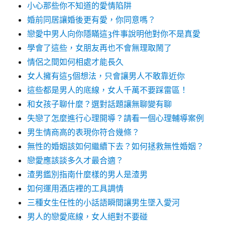
小心那些你不知道的愛情陷阱
婚前同居讓婚後更有愛，你同意嗎？
戀愛中男人向你隱瞞這3件事說明他對你不是真愛
學會了這些，女朋友再也不會無理取鬧了
情侶之間如何相處才能長久
女人擁有這5個想法，只會讓男人不敢靠近你
這些都是男人的底線，女人千萬不要踩雷區！
和女孩子聊什麼？選對話題讓無聊變有聊
失戀了怎麼進行心理開導？請看一個心理輔導案例
男生情商高的表現你符合幾條？
無性的婚姻該如何繼續下去？如何拯救無性婚姻？
戀愛應該談多久才最合適？
渣男鑑別指南什麼樣的男人是渣男
如何運用酒店裡的工具調情
三種女生任性的小話語瞬間讓男生墜入愛河
男人的戀愛底線，女人絕對不要碰