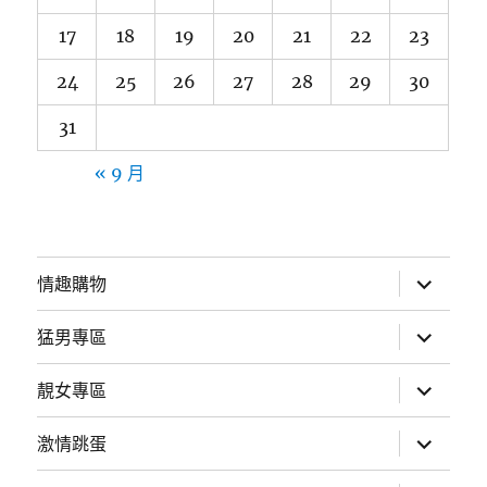
17
18
19
20
21
22
23
24
25
26
27
28
29
30
31
« 9 月
展
情趣購物
開
子
選
展
猛男專區
單
開
子
選
展
靚女專區
單
開
子
選
展
激情跳蛋
單
開
子