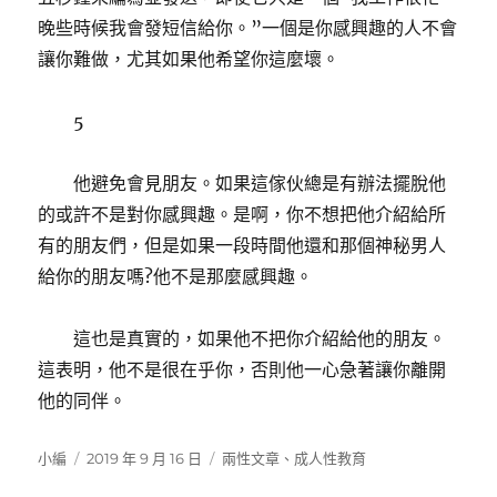
晚些時候我會發短信給你。”一個是你感興趣的人不會
讓你難做，尤其如果他希望你這麼壞。
5
他避免會見朋友。如果這傢伙總是有辦法擺脫他
的或許不是對你感興趣。是啊，你不想把他介紹給所
有的朋友們，但是如果一段時間他還和那個神秘男人
給你的朋友嗎?他不是那麼感興趣。
這也是真實的，如果他不把你介紹給他的朋友。
這表明，他不是很在乎你，否則他一心急著讓你離開
他的同伴。
作
發
分
小編
2019 年 9 月 16 日
兩性文章
、
成人性教育
者
佈
類